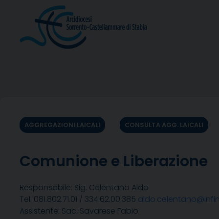
Skip
to
content
AGGREGAZIONI LAICALI
CONSULTA AGG. LAICALI
Comunione e Liberazione
Responsabile: Sig. Celentano Aldo
Tel. 081.802.71.01 / 334.62.00.385
aldo.celentano@infini
Assistente: Sac. Savarese Fabio