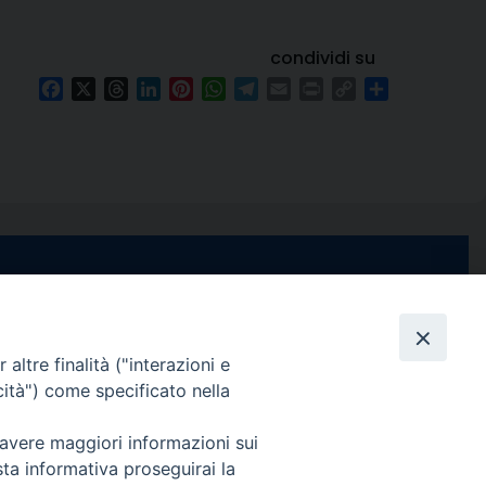
condividi su
Facebook
X
Threads
LinkedIn
Pinterest
WhatsApp
Telegram
Email
Print
Copy
Condividi
Link
e di Stabia
seguici su
 Castellammare
Facebook
Instagram
X
YouTube
Feed
Channel
altre finalità ("interazioni e
cità") come specificato nella
ffici:
0 – 13:00
 avere maggiori informazioni sui
Informativa Privacy
sta informativa proseguirai la
COPYRIGHT © 2013-2025
 – 12:30