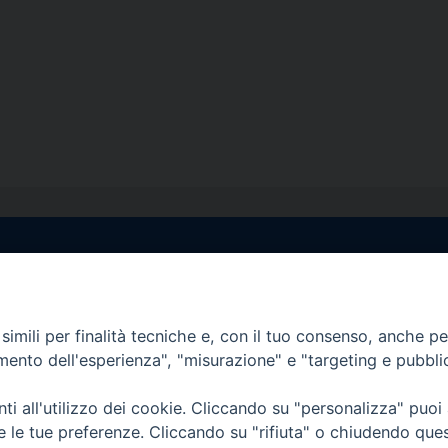
egale Sorrento
Uffici di Castellammar
la Pietà, 44 – 80067
Vico Sant’Anna, 1 – 80053
di Stabia (NA)
imili per finalità tecniche e, con il tuo consenso, anche per 
tel. 0818714501
amento dell'esperienza", "misurazione" e "targeting e pubbli
tura Uffici:
Giorni ed Orari Apertura U
12:30
Lunedì e Mercoledì ore 09:0
i all'utilizzo dei cookie. Cliccando su "personalizza" puoi
————————–
Uffici Matrimoni:
re le tue preferenze. Cliccando su "rifiuta" o chiudendo que
tocastellammare@pec.it
Lunedì e Mercoledì ore 09:30