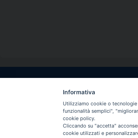
Contatti sede l
Informativa
Via Santa Maria del
Sorrento (NA)
Utilizziamo cookie o tecnologie s
tel. 0818781244
funzionalità semplici", "miglior
Giorni ed Orari Aper
cookie policy.
Venerdì ore 09:30 – 
Cliccando su "accetta" acconsent
———————————
cookie utilizzati e personalizza
PEC:
diocesisorren