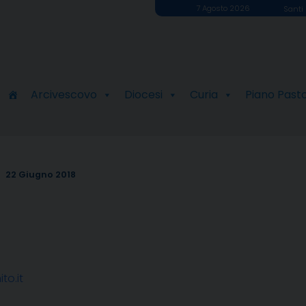
7 Agosto 2026
Santi 
Arcivescovo
Diocesi
Curia
Piano Past
22 Giugno 2018
to.it