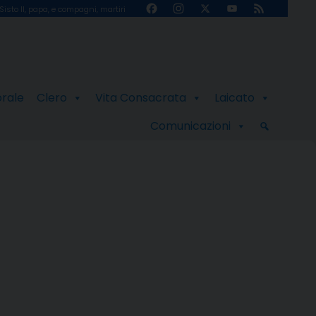
Facebook
Instagram
X
YouTube
Feed
Sisto II, papa, e compagni, martiri
Channel
orale
Clero
Vita Consacrata
Laicato
Comunicazioni