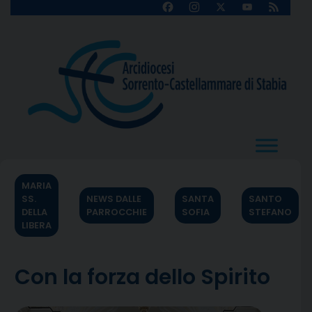
Skip
Facebook
Instagram
X
YouTube
Feed
Channel
to
content
MARIA
SS.
NEWS DALLE
SANTA
SANTO
DELLA
PARROCCHIE
SOFIA
STEFANO
LIBERA
Con la forza dello Spirito