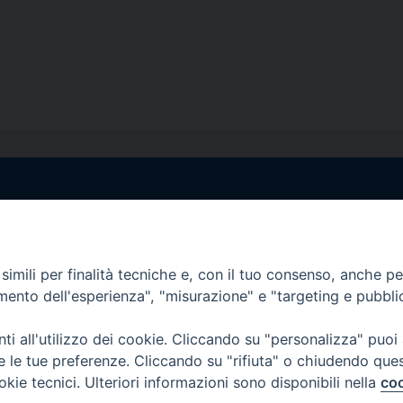
egale Sorrento
Uffici di Castellammar
la Pietà, 44 – 80067
Vico Sant’Anna, 1 – 80053
di Stabia (NA)
imili per finalità tecniche e, con il tuo consenso, anche per 
tel. 0818714501
amento dell'esperienza", "misurazione" e "targeting e pubbli
tura Uffici:
Giorni ed Orari Apertura U
12:30
Lunedì e Mercoledì ore 09:0
i all'utilizzo dei cookie. Cliccando su "personalizza" puoi
————————–
Uffici Matrimoni:
re le tue preferenze. Cliccando su "rifiuta" o chiudendo que
tocastellammare@pec.it
Lunedì e Mercoledì ore 09:30
okie tecnici. Ulteriori informazioni sono disponibili nella
coo