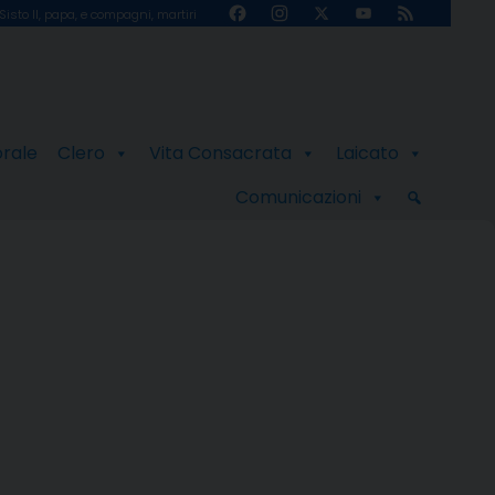
Facebook
Instagram
X
YouTube
Feed
Sisto II, papa, e compagni, martiri
Channel
orale
Clero
Vita Consacrata
Laicato
Comunicazioni