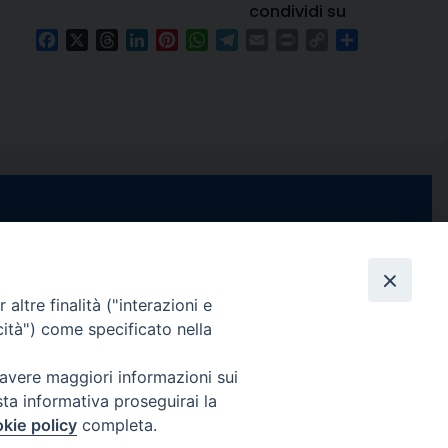
condividi su
Facebook
X
Threads
LinkedIn
Pinterest
WhatsApp
Telegram
Email
Print
Copy
Condividi
Link
e di Stabia
seguici su
 Castellammare
Facebook
Instagram
X
YouTube
Feed
Channel
altre finalità ("interazioni e
cità") come specificato nella
ffici:
0 – 13:00
Informativa Privacy
 avere maggiori informazioni sui
COPYRIGHT © 2013-2025
sta informativa proseguirai la
 – 12:30
kie policy
completa.