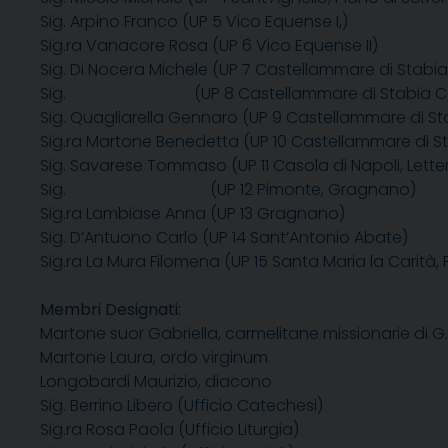
Sig. Arpino Franco (UP 5 Vico Equense I,)
Sig.ra Vanacore Rosa (UP 6 Vico Equense II)
Sig. Di Nocera Michele (UP 7 Castellammare di Stabi
Sig. (UP 8 Castellammare di Stabia Cen
Sig. Quagliarella Gennaro (UP 9 Castellammare di Sta
Sig.ra Martone Benedetta (UP 10 Castellammare di St
Sig. Savarese Tommaso (UP 11 Casola di Napoli, Lette
Sig. (UP 12 Pimonte, Gragnano)
Sig.ra Lambiase Anna (UP 13 Gragnano)
Sig. D’Antuono Carlo (UP 14 Sant’Antonio Abate)
Sig.ra La Mura Filomena (UP 15 Santa Maria la Carit
Membri Designati:
Martone suor Gabriella, carmelitane missionarie di G.
Martone Laura, ordo virginum
Longobardi Maurizio, diacono
Sig. Berrino Libero (Ufficio Catechesi)
Sig.ra Rosa Paola (Ufficio Liturgia)