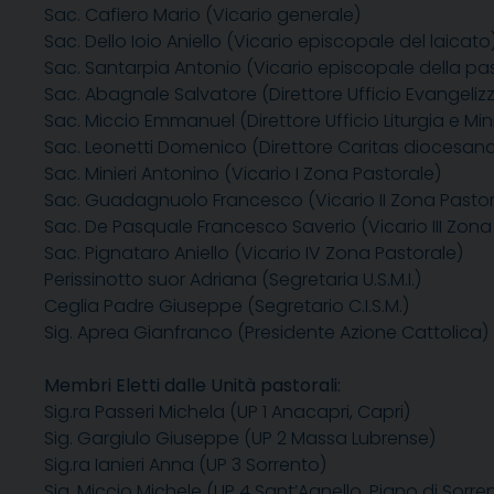
Sac. Cafiero Mario (Vicario generale)
Sac. Dello Ioio Aniello (Vicario episcopale del laicato
Sac. Santarpia Antonio (Vicario episcopale della pa
Sac. Abagnale Salvatore (Direttore Ufficio Evangeli
Sac. Miccio Emmanuel (Direttore Ufficio Liturgia e Mini
Sac. Leonetti Domenico (Direttore Caritas diocesan
Sac. Minieri Antonino (Vicario I Zona Pastorale)
Sac. Guadagnuolo Francesco (Vicario II Zona Pastor
Sac. De Pasquale Francesco Saverio (Vicario III Zona
Sac. Pignataro Aniello (Vicario IV Zona Pastorale)
Perissinotto suor Adriana (Segretaria U.S.M.I.)
Ceglia Padre Giuseppe (Segretario C.I.S.M.)
Sig. Aprea Gianfranco (Presidente Azione Cattolica)
Membri Eletti dalle Unità pastorali:
Sig.ra Passeri Michela (UP 1 Anacapri, Capri)
Sig. Gargiulo Giuseppe (UP 2 Massa Lubrense)
Sig.ra Ianieri Anna (UP 3 Sorrento)
Sig. Miccio Michele (UP 4 Sant’Agnello, Piano di Sorre