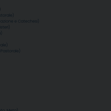
)
storale)
zzazione e Catechesi)
steri)
a)
ale)
 Pastorale)
nto, Meta)