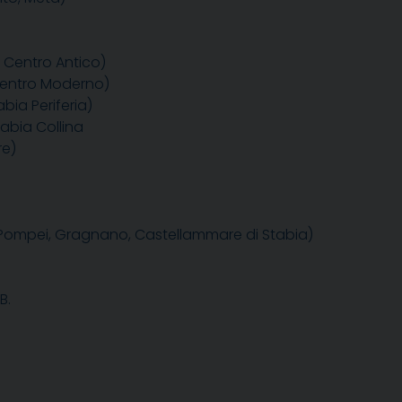
a Centro Antico)
tro Moderno)
bia Periferia)
abia Collina
re)
à, Pompei, Gragnano, Castellammare di Stabia)
B.