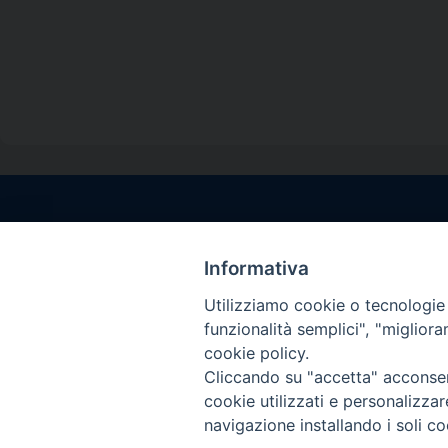
Contatti sede l
Via Santa Maria del
Informativa
Sorrento (NA)
Utilizziamo cookie o tecnologie s
tel. 0818781244
funzionalità semplici", "miglior
Giorni ed Orari Aper
cookie policy.
Venerdì ore 09:30 – 
Cliccando su "accetta" acconsent
———————————
cookie utilizzati e personalizza
PEC:
diocesisorren
navigazione installando i soli co