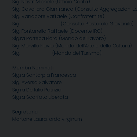
Sig. Nastri Michele (Ufficio Carità)
Sig. Cavallaro Gianfranco (Consulta Aggregazioni Lai
Sig. Vanacore Raffaele (Confraternite)
Sig. (Consulta Pastorale Giovanile)
Sig. Fontanella Raffaele (Docente IRC)
Sig.ra Porreca Flora (Mondo del Lavoro)
Sig. Morvillo Flavio (Mondo dell’Arte e della Cultura)
Sig. (Mondo del Turismo)
Membri Nominati:
Sig.ra Santarpia Francesca
Sig. Aversa Salvatore
Sig.ra De Iulio Patrizia
Sig.ra Scarfato Liberata
Segretaria:
Martone Laura, ordo virginum