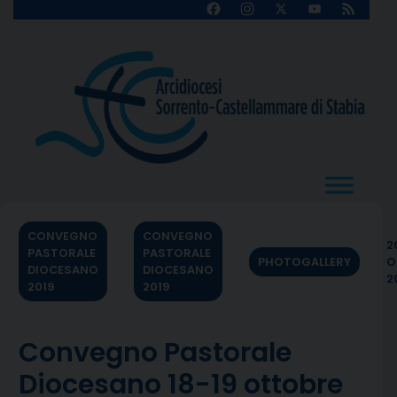
Skip
Facebook
Instagram
X
YouTube
Feed
Channel
to
content
CONVEGNO
CONVEGNO
2
PASTORALE
PASTORALE
PHOTOGALLERY
O
DIOCESANO
DIOCESANO
2
2019
2019
Convegno Pastorale
Diocesano 18-19 ottobre