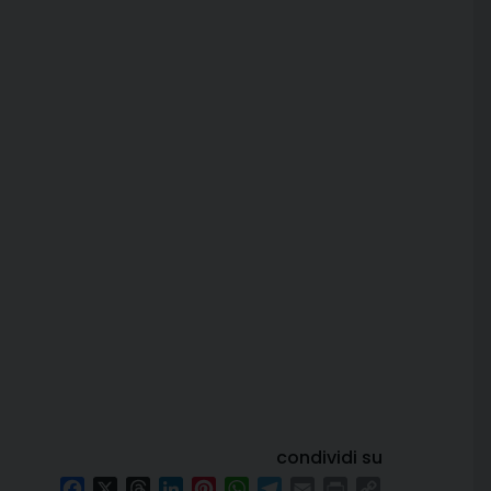
condividi su
Facebook
X
Threads
LinkedIn
Pinterest
WhatsApp
Telegram
Email
Print
Copy