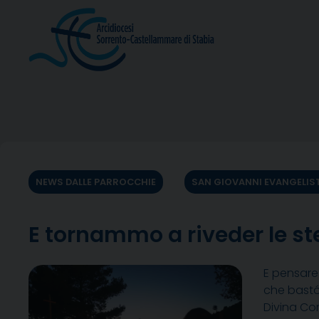
Skip
to
content
NEWS DALLE PARROCCHIE
SAN GIOVANNI EVANGELIS
E tornammo a riveder le stel
E pensare
che bastó 
Divina Co