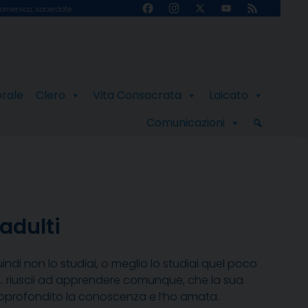
Facebook
Instagram
X
YouTube
Feed
omenico, sacerdote
Channel
orale
Clero
Vita Consacrata
Laicato
Comunicazioni
 adulti
indi non lo studiai, o meglio lo studiai quel poco
, … riuscii ad apprendere comunque, che la sua
pprofondito la conoscenza e l’ho amata.