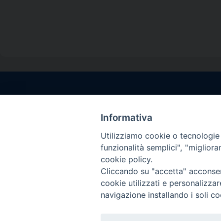
Contatti sede l
Via Santa Maria del
Informativa
Sorrento (NA)
Utilizziamo cookie o tecnologie s
tel. 0818781244
funzionalità semplici", "miglior
Giorni ed Orari Aper
cookie policy.
Venerdì ore 09:30 – 
Cliccando su "accetta" acconsent
———————————
cookie utilizzati e personalizza
PEC:
diocesisorren
navigazione installando i soli co