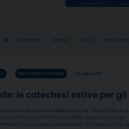
8 Agosto 2026
San D
Arcivescovo
Diocesi
Curia
Piano Past
TA
SANTI CIRO E GIOVANNI
23 Luglio 2021
le: le catechesi estive per gli
 che a scuola, studiare
Dante
fu per me un sacrificio, e qu
per ottenere la sufficienza in Lettere. Sapevo, cioè capii
mmedia fosse un’opera straordinaria. Col tempo, ne ho a