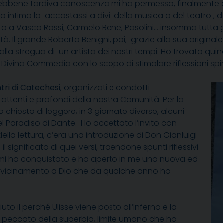
ebbene tardiva conoscenza mi ha permesso, finalmente di
io intimo lo accostassi a divi della musica o del teatro 
o a Vasco Rossi, Carmelo Bene, Pasolini… insomma tutta 
tà. Il grande Roberto Benigni, poi, grazie alla sua originale 
lla stregua di un artista dei nostri tempi. Ho trovato quindi
a Divina Commedia con lo scopo di stimolare riflessioni spiri
tri di Catechesi
, organizzati e condotti
attenti e profondi della nostra Comunità. Per la
 chiesto di leggere, in 3 giornate diverse, alcuni
del Paradiso di Dante. Ho accettato l’invito con
ella lettura, c’era una introduzione di Don Gianluigi
ignificato di quei versi, traendone spunti riflessivi
iò mi ha conquistato e ha aperto in me una nuova ed
iavvicinamento a Dio che da qualche anno ho
to il perché Ulisse viene posto all’Inferno e la
l peccato della superbia, limite umano che ho