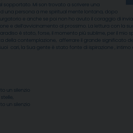
 sopportato. Mi son trovato a scrivere una
ad una persona a me spiritual mente lontana, dopo
 Purgatorio e anche se poi non ho avuto il coraggio di inviar
ne e dell’avvicinamento al prossimo. La lettura con la succ
Paradiso è stato, forse, il momento più sublime, per il mio
za della contemplazione, afferrare il grande significato d
 Suoi cari, la Sua gente è stato fonte di ispirazione , int
to un silenzio
 stelle,
to un silenzio