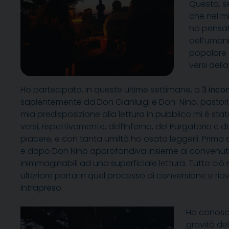
Questa, s
che nel m
ho pensat
dell’umani
popolare a
versi dell
Ho partecipato, in queste ultime settimane, a
3 incon
sapientemente da Don Gianluigi e Don Nino, pastori 
mia predisposizione alla lettura in pubblico mi è stato
versi, rispettivamente, dell’Inferno, del Purgatorio e 
piacere, e con tanta umiltà ho osato leggerli. Prima d
e dopo Don Nino approfondiva insieme ai convenuti il s
inimmaginabili ad una superficiale lettura. Tutto c
ulteriore porta in quel processo di conversione e r
intrapreso.
Ho conosciu
gravità de