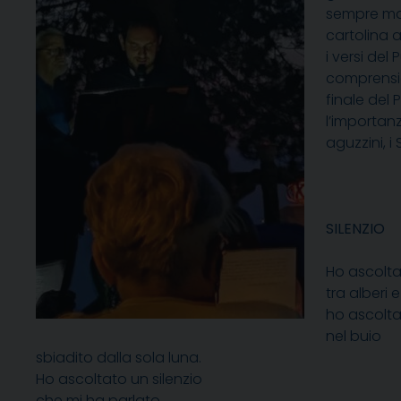
sempre mal
cartolina 
i versi del
comprensio
finale del 
l’importan
aguzzini, i
SILENZIO
Ho ascolta
tra alberi e
ho ascolta
nel buio
sbiadito dalla sola luna.
Ho ascoltato un silenzio
che mi ha parlato,