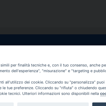
egale Sorrento
Uffici di Castellammar
la Pietà, 44 – 80067
Vico Sant’Anna, 1 – 80053
di Stabia (NA)
imili per finalità tecniche e, con il tuo consenso, anche per 
tel. 0818714501
amento dell'esperienza", "misurazione" e "targeting e pubbli
tura Uffici:
Giorni ed Orari Apertura U
12:30
Lunedì e Mercoledì ore 09:0
i all'utilizzo dei cookie. Cliccando su "personalizza" puoi
————————–
Uffici Matrimoni:
re le tue preferenze. Cliccando su "rifiuta" o chiudendo que
tocastellammare@pec.it
Lunedì e Mercoledì ore 09:30
okie tecnici. Ulteriori informazioni sono disponibili nella
coo