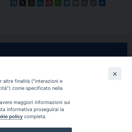
Facebook
X
Threads
LinkedIn
Pinterest
WhatsApp
Telegram
Email
Print
Copy
Condividi
Link
e di Stabia
seguici su
 Castellammare
Facebook
Instagram
X
YouTube
Feed
Channel
altre finalità ("interazioni e
cità") come specificato nella
ffici:
0 – 13:00
Informativa Privacy
 avere maggiori informazioni sui
COPYRIGHT © 2013-2025
sta informativa proseguirai la
 – 12:30
kie policy
completa.