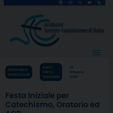
Skip
Facebook
Instagram
X
YouTube
Feed
Channel
to
content
SANTI
14
NEWS DALLE
CIRO E
Ottobre
PARROCCHIE
GIOVANNI
2019
Festa Iniziale per
Catechismo, Oratorio ed