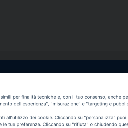
egale Sorrento
Uffici di Castellammar
la Pietà, 44 – 80067
Vico Sant’Anna, 1 – 80053
di Stabia (NA)
imili per finalità tecniche e, con il tuo consenso, anche per 
tel. 0818714501
amento dell'esperienza", "misurazione" e "targeting e pubbli
tura Uffici:
Giorni ed Orari Apertura U
12:30
Lunedì e Mercoledì ore 09:0
i all'utilizzo dei cookie. Cliccando su "personalizza" puoi
————————–
Uffici Matrimoni:
re le tue preferenze. Cliccando su "rifiuta" o chiudendo que
tocastellammare@pec.it
Lunedì e Mercoledì ore 09:30