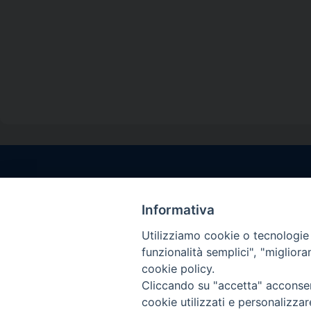
Contatti sede l
Via Santa Maria del
Informativa
Sorrento (NA)
Utilizziamo cookie o tecnologie s
tel. 0818781244
funzionalità semplici", "miglior
Giorni ed Orari Aper
cookie policy.
Venerdì ore 09:30 – 
Cliccando su "accetta" acconsent
———————————
cookie utilizzati e personalizza
PEC:
diocesisorren