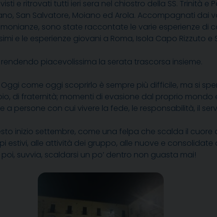
visti e ritrovati tutti ieri sera nel chiostro della SS. Trinità
o, San Salvatore, Moiano ed Arola. Accompagnati dai vari P
stimonianze, sono state raccontate le varie esperienze di
simi e le esperienze giovani a Roma, Isola Capo Rizzuto e 
 rendendo piacevolissima la serata trascorsa insieme.
gi come oggi scoprirlo è sempre più difficile, ma si spera
bio, di fraternità; momenti di evasione dal proprio mondo e 
 persone con cui vivere la fede, le responsabilità, il serviz
uesto inizio settembre, come una felpa che scalda il cuore
 estivi, alle attività dei gruppo, alle nuove e consolidate
. E poi, suvvia, scaldarsi un po’ dentro non guasta mai!