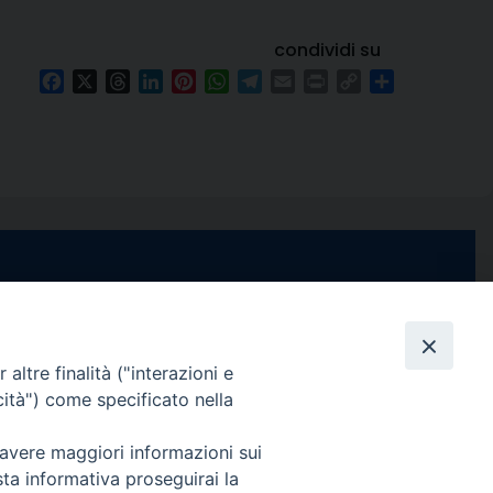
condividi su
Facebook
X
Threads
LinkedIn
Pinterest
WhatsApp
Telegram
Email
Print
Copy
Condividi
Link
e di Stabia
seguici su
 Castellammare
Facebook
Instagram
X
YouTube
Feed
Channel
altre finalità ("interazioni e
cità") come specificato nella
ffici:
0 – 13:00
Informativa Privacy
 avere maggiori informazioni sui
COPYRIGHT © 2013-2025
sta informativa proseguirai la
 – 12:30