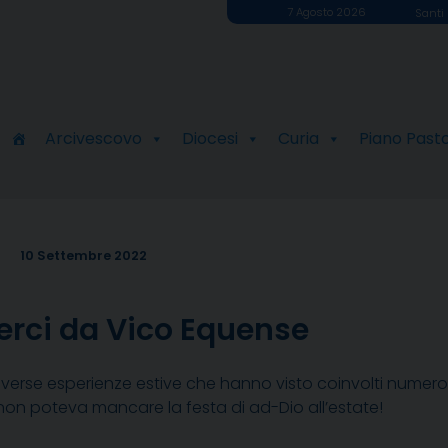
7 Agosto 2026
Santi 
Arcivescovo
Diocesi
Curia
Piano Past
10 Settembre 2022
rci da Vico Equense
verse esperienze estive che hanno visto coinvolti numeros
 non poteva mancare la festa di ad-Dio all’estate!