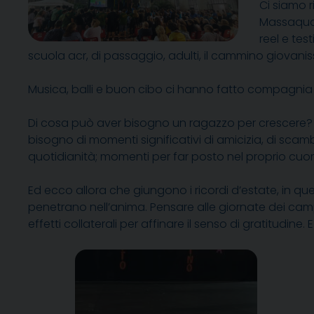
Ci siamo ri
Massaquan
reel e te
scuola acr, di passaggio, adulti, il cammino giovanis
Musica, balli e buon cibo ci hanno fatto compagnia
Di cosa può aver bisogno un ragazzo per crescere? Og
bisogno di momenti significativi di amicizia, di scam
quotidianità; momenti per far posto nel proprio cuore a
Ed ecco allora che giungono i ricordi d’estate, in q
penetrano nell’anima. Pensare alle giornate dei campi
effetti collaterali per affinare il senso di gratitudine