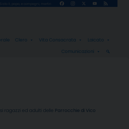
Facebook
Instagram
X
YouTube
Feed
Sisto II, papa, e compagni, martiri
Channel
orale
Clero
Vita Consacrata
Laicato
Comunicazioni
i ragazzi ed adulti delle
Parrocchie di Vico