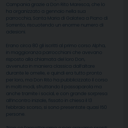
Campania grazie a Don Rito Maresca, che lo
ha organizzato a gennaio nella sua
parrocchia, Santa Maria di Galatea a Piano di
Sorrento, riscuotendo un enorme numero di
adesioni.
Erano circa 80 gli iscritti al primo corso Alpha,
in maggioranza parrocchiani che avevano
risposto alla chiamata del loro Don,
avvenuta in maniera classica dall’altare
durante le omelie, e quindi era tutto pronto
per loro, ma Don Rito ha pubblicizzato il corso
in molti modi, sfruttando il passaparola ma
anche tramite i social, e con grande sorpresa
all’incontro iniziale, fissato in chiesa il 13
febbraio scorso, si sono presentate quasi 150
persone.
“Non ce l’aspettavamo e non eravamo pronti