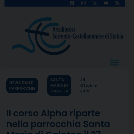
Skip
Facebook
Instagram
X
YouTube
Feed
Channel
to
content
SANTA
24
NEWS DALLE
MARIA DI
Ottobre
PARROCCHIE
GALATEA
2019
Il corso Alpha riparte
nella parrocchia Santa