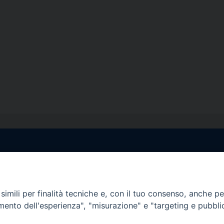
egale Sorrento
Uffici di Castellammar
la Pietà, 44 – 80067
Vico Sant’Anna, 1 – 80053
di Stabia (NA)
imili per finalità tecniche e, con il tuo consenso, anche per 
tel. 0818714501
amento dell'esperienza", "misurazione" e "targeting e pubbli
tura Uffici:
Giorni ed Orari Apertura U
12:30
Lunedì e Mercoledì ore 09:0