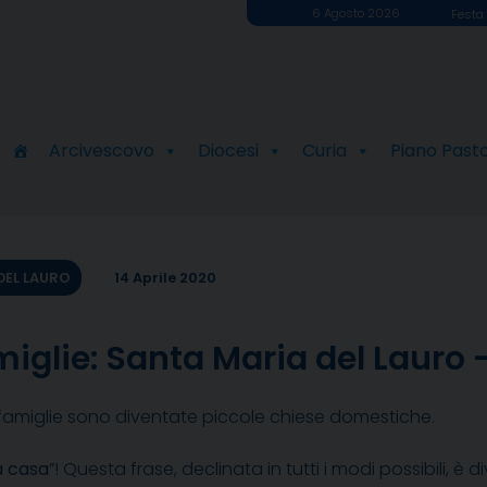
6 Agosto 2026
Festa 
Arcivescovo
Diocesi
Curia
Piano Past
DEL LAURO
14 Aprile 2020
miglie: Santa Maria del Lauro 
 famiglie sono diventate piccole chiese domestiche.
a casa
”! Questa frase, declinata in tutti i modi possibili, è 