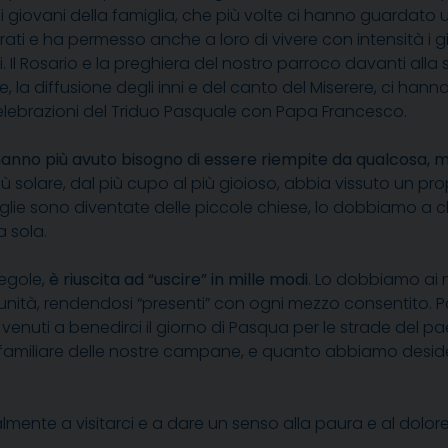
i giovani della famiglia, che più volte ci hanno guardato un
attirati e ha permesso anche a loro di vivere con intensit
 Il Rosario e la preghiera del nostro parroco davanti alla
e, la diffusione degli inni e del canto del Miserere, ci hann
Celebrazioni del Triduo Pasquale con Papa Francesco.
hanno più avuto bisogno di essere riempite da qualcosa,
m
iù solare, dal più cupo al più gioioso, abbia vissuto un pr
miglie sono diventate delle piccole chiese, lo dobbiamo a
 sola.
regole,
è riuscita ad “uscire” in mille modi
. Lo dobbiamo ai 
nità, rendendosi “presenti” con ogni mezzo consentito. Part
ono venuti a benedirci il giorno di Pasqua per le strade del
uono familiare delle nostre campane, e quanto abbiamo desi
ente a visitarci e a dare un senso alla paura e al dolore 