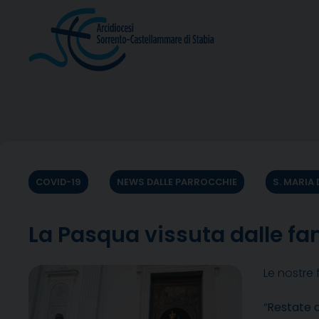
Skip
to
content
COVID-19
NEWS DALLE PARROCCHIE
S. MARIA 
La Pasqua vissuta dalle fa
Le nostre
“
Restate 