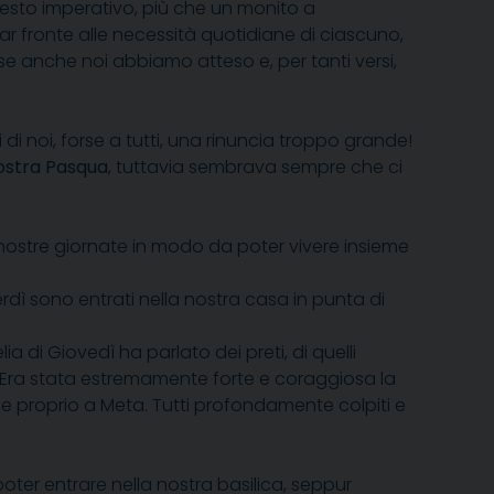
questo imperativo, più che un monito a
 far fronte alle necessità quotidiane di ciascuno,
ese anche noi abbiamo atteso e, per tanti versi,
 di noi, forse a tutti, una rinuncia troppo grande!
nostra Pasqua
, tuttavia sembrava sempre che ci
 nostre giornate in modo da poter vivere insieme
erdì sono entrati nella nostra casa in punta di
ia di Giovedì ha parlato dei preti, di quelli
o. Era stata estremamente forte e coraggiosa la
 e proprio a Meta. Tutti profondamente colpiti e
oter entrare nella nostra basilica, seppur