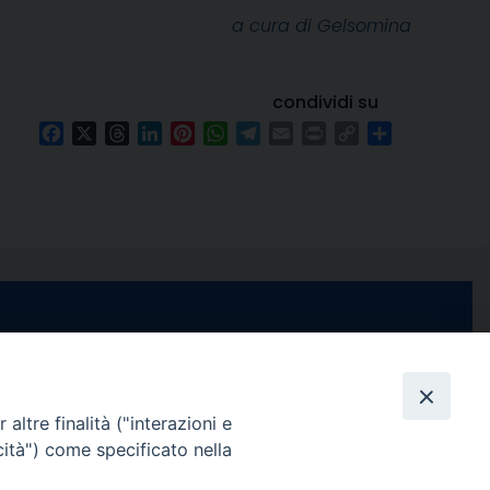
a cura di Gelsomina
condividi su
Facebook
X
Threads
LinkedIn
Pinterest
WhatsApp
Telegram
Email
Print
Copy
Condividi
Link
e di Stabia
seguici su
 Castellammare
Facebook
Instagram
X
YouTube
Feed
Channel
altre finalità ("interazioni e
cità") come specificato nella
ffici:
0 – 13:00