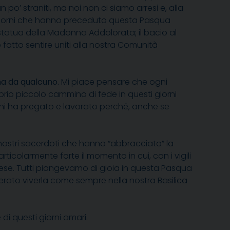
 po’ straniti, ma noi non ci siamo arresi e, alla
à i giorni che hanno preceduto questa Pasqua
 statua della Madonna Addolorata; il bacio al
o fatto sentire uniti alla nostra Comunità
a da qualcuno.
Mi piace pensare che ogni
oprio piccolo cammino di fede in questi giorni
 chi ha pregato e lavorato perché, anche se
nostri sacerdoti che hanno “abbracciato” la
icolarmente forte il momento in cui, con i vigili
 paese. Tutti piangevamo di gioia in questa Pasqua
derato viverla come sempre nella nostra Basilica
di questi giorni amari.