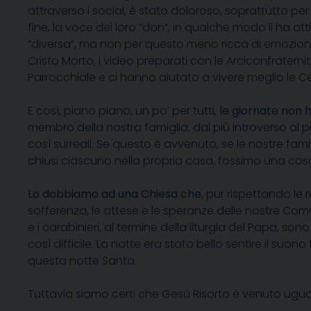
attraverso i social, è stato doloroso, soprattutto per 
fine, la voce dei loro “don”, in qualche modo li ha 
“diversa”, ma non per questo meno ricca di emozioni.
Cristo Morto, i video preparati con le Arciconfraternit
Parrocchiale e ci hanno aiutato a vivere meglio le 
E così, piano piano, un po’ per tutti,
le giornate non 
membro della nostra famiglia, dal più introverso al p
così surreali. Se questo è avvenuto, se le nostre fa
chiusi ciascuno nella propria casa, fossimo una cosa
Lo dobbiamo ad una Chiesa che
, pur rispettando le 
sofferenza, le attese e le speranze delle nostre Comu
e i carabinieri, al termine della liturgia del Papa, s
così difficile. La notte era stato bello sentire il s
questa notte Santa.
Tuttavia siamo certi che Gesù Risorto è venuto ugualm