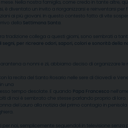
o mese. Nella nostra famiglia, come credo in tante altre, 
si, è diventato un invito a riorganizzarsi e reinventarsi per
ziani ai più giovani. In questo contesto fatto di vite sosp
rrivo della
Settimana Santa
.
tra tradizione collega a questi giorni, sono sembrati a tanti
segni, per ricreare odori, sapori, colori e sonorità della 
uarantena a nonni e zii, abbiamo deciso di organizzare le
Con la recita del Santo Rosario nelle sere di Giovedì e Ven
 in una
 stesso tempo desolate. E quando
Papa Francesco
nell’omel
olti di noi è sembrato che stesse parlando proprio di lor
onna del Lauro alla notizia del primo contagio in penisola
hiera.
i per noi, semplicemente seguendoli in televisione senza p