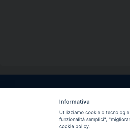
Contatti sede l
Via Santa Maria del
Informativa
Sorrento (NA)
Utilizziamo cookie o tecnologie s
tel. 0818781244
funzionalità semplici", "miglior
Giorni ed Orari Aper
cookie policy.
Venerdì ore 09:30 – 