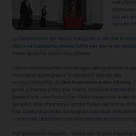
nell’ultim
rinchiuder
dai più an
temuto l’a
Le Celebrazioni del Triduo Pasquale e i riti che la nos
Allora
ce l’abbiamo messa tutta per porre dei piccoli 
fosse qualche vuoto da colmare.
Con la nostra numerosa famiglia, allargata per la q
i momenti di preghiera “a distanza” donati alla
nostra Comunità da
don Francesco e don Alfonso
. 
piedi, ci hanno preso per mano, ci hanno introdotto
Basilica e in una Piazza San Pietro maestose e allo
semplici, che chiamano i propri fedeli per nome, a m
loro scelta di portare sul sagrato lastatua della Mad
commossi, abbiamo così intensificato la nostra preg
Non possiamo negarlo…. Vivere dei riti così important