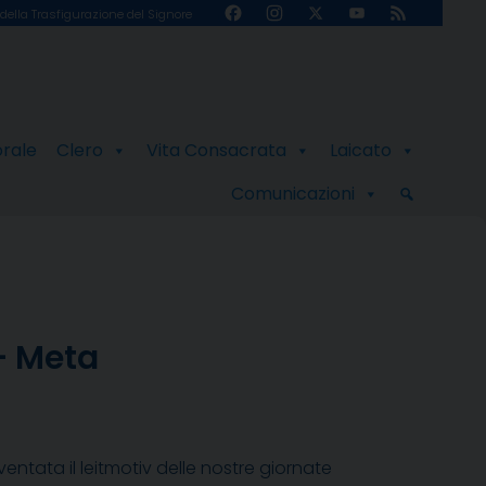
Facebook
Instagram
X
YouTube
Feed
della Trasfigurazione del Signore
Channel
orale
Clero
Vita Consacrata
Laicato
Comunicazioni
– Meta
diventata il leitmotiv delle nostre giornate