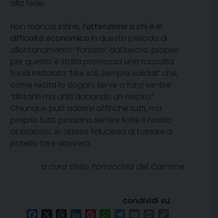
alla fede.
Non manca, infine,
l’attenzione a chi è in
difficoltà economica
in questo periodo di
allontanamento “forzato” dal lavoro: proprio
per questo è stata promossa una raccolta
fondi intitolata “Mai soli, sempre solidali” che,
come recita lo slogan, serve a farci sentire
“distanti ma uniti donando un respiro”.
Chiunque può aderirvi affinchè tutti, ma
proprio tutti, possano sentire forte il nostro
abbraccio…in attesa fiduciosa di tornare a
poterlo fare davvero.
a cura della Parrocchia del Carmine
condividi su
Facebook
X
Threads
LinkedIn
Pinterest
WhatsApp
Telegram
Email
Print
Copy