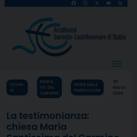
Skip
Facebook
Instagram
X
YouTube
Feed
Channel
to
content
MARIA
25
COVID-
NEWS DALLE
SS. DEL
Marzo
19
PARROCCHIE
CARMINE
2020
La testimonianza:
chiesa Maria