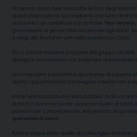
Un giorno dopo aver visto tutte le foto degli striscioni
quest’affermazione. Noi crediamo che tutto andrà bene
striscione o un cartellone con la frase:
“Non temete, 
giovanissimi, ai giovani fino ad arrivare agli adulti
e degli altri. Restiamo uniti nella speranza in Cristo.
Poi ci sono le iniziative proposte dal gruppo del R
eprego e un momento con preghiere di intercession
Non mancano poi iniziative spontanee di persone che 
danno appuntamento per pregare insieme con preghiere
Infine l’ultima iniziativa è nata dall’idea di alcun
stare in casa e non poter uscire ma quello di tante p
poteva fare concretamente, si è pensato di sposare 
quaresima di carità
.
Il primo step è stato quello di coinvolgere la fascia