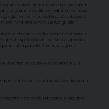
tia può essere celebrata con la presenza dei
e attività parrocchiali. Siamo invitati a non uscire
a di ogni giorno non è più la stessa. Ci dobbiamo
tri familiari e lontani da tutti gli altri.
 comunità abbiamo capito che non potevamo
egare. La spinta iniziale è arrivata dal nostro
iorno sulla quale riflettere, interrogarci e
la recita del rosario e ogni sera alle 21 le
empre attraverso i canali social, condividiamo
ondividiamo con loro la settimana, spezziamo