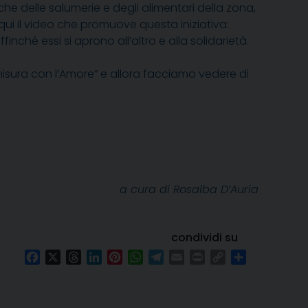
che delle salumerie e degli alimentari della zona,
qui il video che promuove questa iniziativa:
finché essi si aprono all’altro e alla solidarietà.
i misura con l’Amore” e allora facciamo vedere di
a cura di Rosalba D’Auria
condividi su
Facebook
X
Threads
LinkedIn
Pinterest
WhatsApp
Telegram
Email
Print
Copy
Condividi
Link