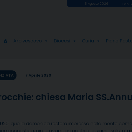
8 Agosto 2026
San D
Arcivescovo
Diocesi
Curia
Piano Past
NZIATA
7 Aprile 2020
rrocchie: chiesa Maria SS.Ann
2020
: quella domenica resterà impressa nella mente come u
one eucaristica, già eravamo in pochi e ci siamo saluta