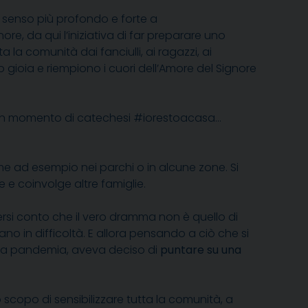
n senso più profondo e forte a
e, da qui l’iniziativa di far preparare uno
ta la comunità dai fanciulli, ai ragazzi, ai
 gioia e riempiono i cuori dell’Amore del Signore
ta, un momento di catechesi #iorestoacasa…
me ad esempio nei parchi o in alcune zone. Si
 e coinvolge altre famiglie.
ersi conto che il vero dramma non è quello di
no in difficoltà. E allora pensando a ciò che si
esta pandemia, aveva deciso di
puntare su una
 scopo di sensibilizzare tutta la comunità, a