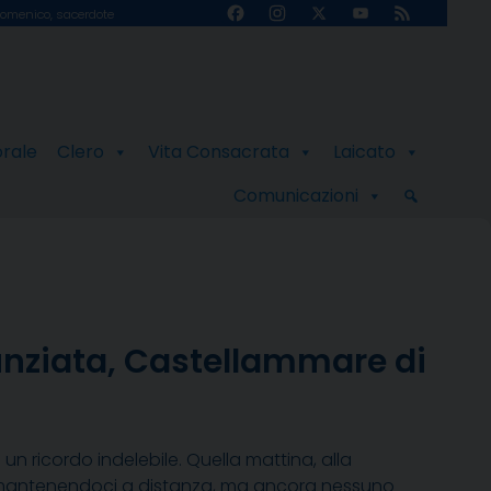
Facebook
Instagram
X
YouTube
Feed
omenico, sacerdote
Channel
orale
Clero
Vita Consacrata
Laicato
Comunicazioni
unziata, Castellammare di
n ricordo indelebile. Quella mattina, alla
ti mantenendoci a distanza, ma ancora nessuno