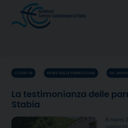
Skip
to
content
COVID-19
NEWS DALLE PARROCCHIE
SS. ANNU
La testimonianza delle pa
Stabia
8 marzo 
celebrazi