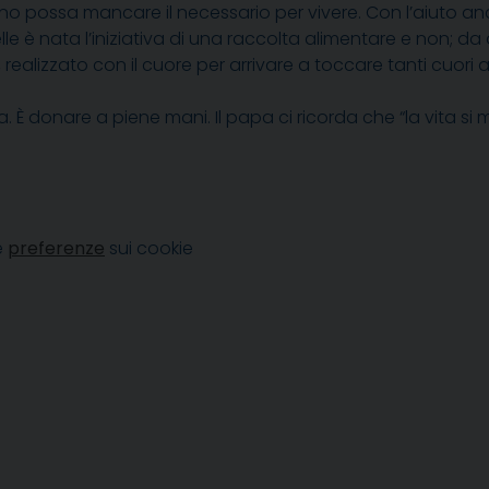
suno possa mancare il necessario per vivere. Con l’aiuto an
e è nata l’iniziativa di una raccolta alimentare e non; da 
, realizzato con il cuore per arrivare a toccare tanti cuori af
a. È donare a piene mani. Il papa ci ricorda che “la vita s
e
preferenze
sui cookie