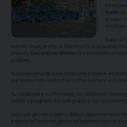
immaginava
fedeli
, ci
di casa. T
adattare a
Dopo un 
restare chiusi, anche se fisicamente lo eravamo. Dove
parroco
Don Antonio Staiano
che ha iniziato a mandar
pregare.
Successivamente sono nate varie iniziative. Innanzitu
campane della nostra Parrocchia suonano e ci invita
Su Facebook e su Whatsapp condividiamo i messaggi 
notizie e preghiere tra i vari gruppi e con la comunità
Con i più giovani ci siamo dati un appuntamento fi
insieme la Parola del giorno e li lasciamo con un i