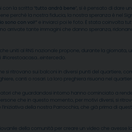
 con la scritta “
tutto andrà bene
”, si è pensato di dare u
 perché la nostra fiducia, la nostra speranza è nel Signor
io sono con voi!”
e inviarci poi le foto. È stata coinvolta tut
. Sono arrivate tante immagini che danno speranza, ridonano
NS, che uniti al RNS nazionale propone, durante la giorna
i #iorestoacasa…eintercedo.
si ritrovano sui balconi in diversi punti del quartiere, co
, canti o rosari. La loro preghiera risuona nel quartiere
i animatori che guardandosi intorno hanno cominciato a rend
ersone che in questo momento, per motivi diversi, si ritrova
l’iniziativa della nostra Parrocchia, che già prima di qu
 giovanile della comunità per creare un video che avesse lo