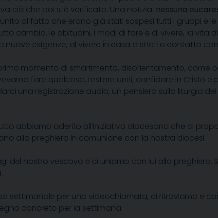
 ciò che poi si è verificato. Una notizia:
nessuna eucares
ò unito al fatto che erano già stati sospesi tutti i gruppi e l
utto cambia, le abitudini, i modi di fare e di vivere, la vit
 nuove esigenze, al vivere in casa a stretto contatto con i nos
primo momento di smarrimento, disorientamento, come
vamo fare qualcosa, restare uniti, confidare in Cristo e pr
ci una registrazione audio, un pensiero sulla liturgia del g
tto abbiamo aderito all’iniziativa diocesana che ci propone 
no alla preghiera in comunione con la nostra diocesi.
del nostro vescovo e ci uniamo con lui alla preghiera. S
.
sso settimanale per una videochiamata, ci ritroviamo e c
mpegno concreto per la settimana.