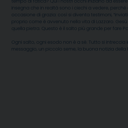
tempo di fatica? Qui i nostri occhi iniziano ad essere 
insegna che in realtà sono i ciechi a vedere, perché 
occasione di grazia: così si diventa testimoni, “inviat
proprio come è avvenuto nella vita di Lazzaro. Gesù 
quella pietra. Questo è il salto più grande per fare P
Ogni salto, ogni esodo non è a sé. Tutto si intrecci
messaggio, un piccolo seme, la buona notizia della 