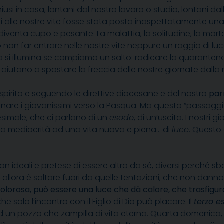
usi in casa, lontani dal nostro lavoro o studio, lontani dall
i alle nostre vite fosse stata posta inaspettatamente una
diventa cupo e pesante. La malattia, la solitudine, la mor
on far entrare nelle nostre vite neppure un raggio di luce.
ta si illumina se compiamo un salto: radicare la quarant
 aiutano a spostare la freccia delle nostre giornate dalla mo
spirito e seguendo le direttive diocesane e del nostro
par
nare i giovanissimi verso la Pasqua. Ma questo “passaggio
imale, che ci parlano di un
esodo
, di un’uscita. I nostri
alla mediocrità ad una vita nuova e piena… di
luce
. Questo
n ideali e pretese di essere altro da sé, diversi perché sba
o
allora è saltare fuori da quelle tentazioni, che non danno l
olorosa, può essere una luce che dà calore, che trasfigur
 solo l’incontro con il Figlio di Dio può placare. Il
terzo e
ad un pozzo che zampilla di vita eterna. Quarta domenica,