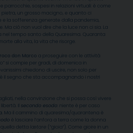
e parrocchie, sospesi in relazioni virtuali: è come
 pietra, un grosso macigno, e quanto ci
te e la sofferenza generate dalla pandemia,
 Ma ciò non vuol dire che la luce non ci sia. La
ena nel tempo santo della Quaresima. Quaranta
rte alla vita, la vita che risorge.
roco don Marco
a proseguire con le attività
” si compie per gradi, di domenica in
 giovanissimi chiedono di uscire, non solo per
 è il segno che sta accompagnando i nostri
gliati, nella convinzione che si possa così vivere
ibertà. Il
secondo esodo
: niente è per caso
a
. Ma il cammino di quaresima/quarantena è
sodo
è lasciare l’anfora a terra come la donna
 quella detta
lætare
(“gioia”). Come gioire in un