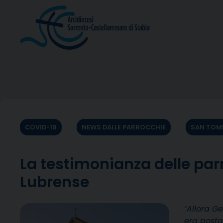
Skip
to
content
COVID-19
NEWS DALLE PARROCCHIE
SAN TOM
La testimonianza delle pa
Lubrense
“
Allora G
era posta