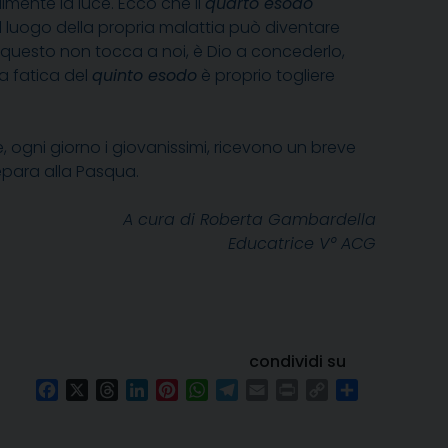
almente la luce. Ecco che il
quarto esodo
il luogo della propria malattia può diventare
. Ma questo non tocca a noi, è Dio a concederlo,
a fatica del
quinto esodo
è proprio togliere
 ogni giorno i giovanissimi, ricevono un breve
epara alla Pasqua.
A cura di Roberta Gambardella
Educatrice V° ACG
condividi su
Facebook
X
Threads
LinkedIn
Pinterest
WhatsApp
Telegram
Email
Print
Copy
Condividi
Link