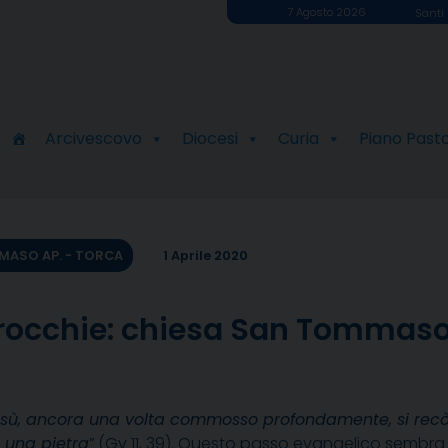
7 Agosto 2026
Santi 
Arcivescovo
Diocesi
Curia
Piano Past
MASO AP. - TORCA
1 Aprile 2020
rrocchie: chiesa San Tommaso
esù, ancora una volta commosso profondamente, si recò 
 una pietra
” (Gv 11, 39). Questo passo evangelico sembra 