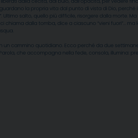
liberati dalla cecità, dal buio, dall’opacità, per vedere fin
guardano la propria vita dal punto di vista di Dio, perché 
i”. Ultimo salto, quello più difficile, risorgere dalla morte
ci chiama dalla tomba, dice a ciascuno “vieni fuori”… ma l
asqua.
a in un cammino quotidiano. Ecco perché da due settimane,
Parola, che accompagna nella fede, consola, illumina: pr