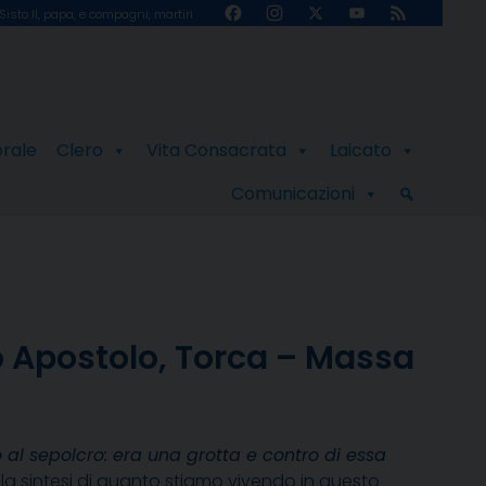
Facebook
Instagram
X
YouTube
Feed
Sisto II, papa, e compagni, martiri
Channel
orale
Clero
Vita Consacrata
Laicato
Comunicazioni
 Apostolo, Torca – Massa
al sepolcro: era una grotta e contro di essa
la sintesi di quanto stiamo vivendo in questo