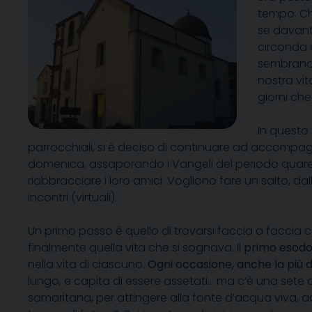
tempo. Chi
se davant
circonda 
sembrano n
nostra vi
giorni che
In questo 
parrocchiali, si è deciso di continuare ad accompag
domenica, assaporando i Vangeli del periodo quares
riabbracciare i loro amici. Vogliono fare un salto, d
incontri (virtuali).
Un primo passo è quello di trovarsi faccia a faccia co
finalmente quella vita che si sognava. Il
primo esod
nella vita di ciascuno.
Ogni occasione, anche la più d
lungo, e capita di essere assetati… ma c’è una sete che
samaritana, per attingere alla fonte d’acqua viva, 