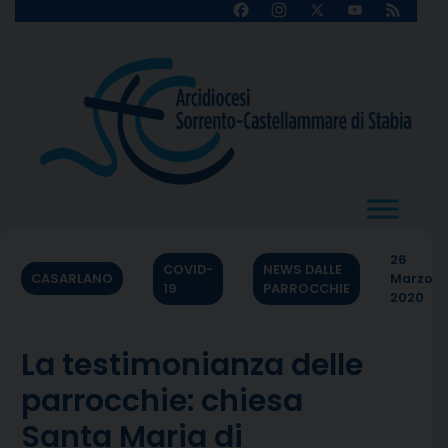
Skip
Facebook
Instagram
X
YouTube
Feed
Channel
to
content
26
COVID-
NEWS DALLE
CASARLANO
Marzo
19
PARROCCHIE
2020
La testimonianza delle
parrocchie: chiesa
Santa Maria di