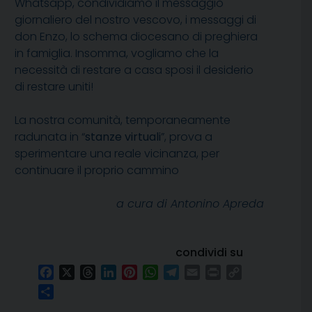
Whatsapp, condividiamo il messaggio
giornaliero del nostro vescovo, i messaggi di
don Enzo, lo schema diocesano di preghiera
in famiglia. Insomma, vogliamo che la
necessità di restare a casa sposi il desiderio
di restare uniti!
La nostra comunità, temporaneamente
radunata in “
stanze virtuali
”, prova a
sperimentare una reale vicinanza, per
continuare il proprio cammino
a cura di Antonino Apreda
condividi su
Facebook
X
Threads
LinkedIn
Pinterest
WhatsApp
Telegram
Email
Print
Copy
Link
Condividi