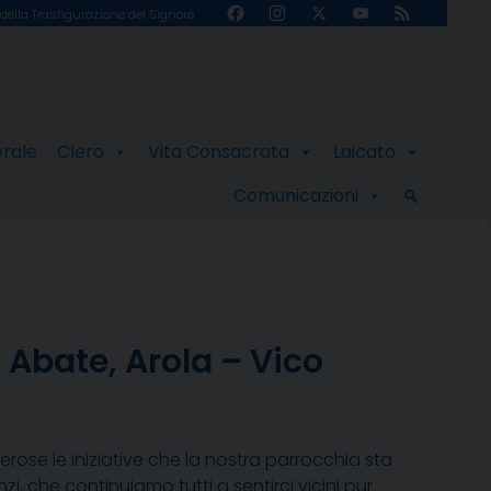
Facebook
Instagram
X
YouTube
Feed
della Trasfigurazione del Signore
Channel
orale
Clero
Vita Consacrata
Laicato
Comunicazioni
 Abate, Arola – Vico
erose le iniziative che la nostra parrocchia sta
, che continuiamo tutti a sentirci vicini pur