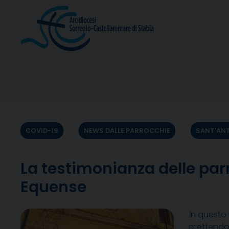
Skip
to
content
COVID-19
NEWS DALLE PARROCCHIE
SANT'ANT
La testimonianza delle par
Equense
In questo 
mettendo i