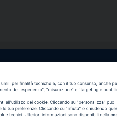
egale Sorrento
Uffici di Castellammar
la Pietà, 44 – 80067
Vico Sant’Anna, 1 – 80053
di Stabia (NA)
imili per finalità tecniche e, con il tuo consenso, anche per 
tel. 0818714501
amento dell'esperienza", "misurazione" e "targeting e pubbli
tura Uffici:
Giorni ed Orari Apertura U
12:30
Lunedì e Mercoledì ore 09:0
i all'utilizzo dei cookie. Cliccando su "personalizza" puoi
————————–
Uffici Matrimoni:
re le tue preferenze. Cliccando su "rifiuta" o chiudendo que
tocastellammare@pec.it
Lunedì e Mercoledì ore 09:30
okie tecnici. Ulteriori informazioni sono disponibili nella
coo