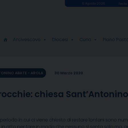
6 Agosto 2026
Festa 
Arcivescovo
Diocesi
Curia
Piano Past
ONINO ABATE - AROLA
30 Marzo 2020
rocchie: chiesa Sant’Antonino
periodo in cui ci viene chiesto di restare lontani sono num
n atto per fare in modo che nessuno si senta solo ma, anzi