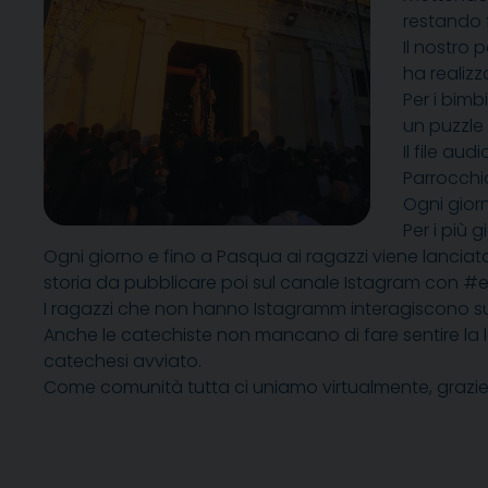
restando 
Il nostro
ha realizz
Per i bim
un puzzle
Il file au
Parrocchi
Ogni giorno
Per i più
Ogni giorno e fino a Pasqua ai ragazzi viene lanciat
storia da pubblicare poi sul canale Istagram con #
I ragazzi che non hanno Istagramm interagiscono su
Anche le catechiste non mancano di fare sentire la l
catechesi avviato.
Come comunità tutta ci uniamo virtualmente, grazie s