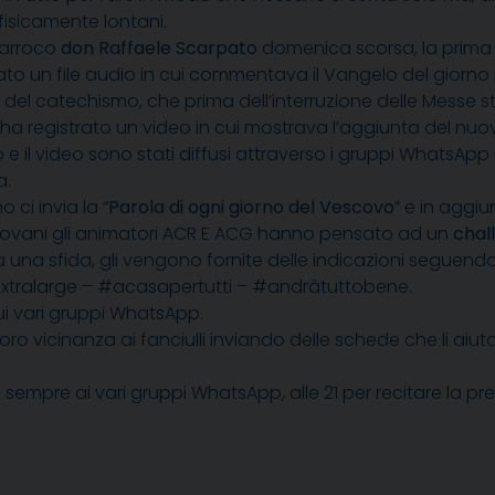
fisicamente lontani.
 parroco
don Raffaele Scarpato
domenica scorsa, la prima 
ato un file audio in cui commentava il Vangelo del giorno 
bi del catechismo, che prima dell’interruzione delle Mes
 ha registrato un video in cui mostrava l’aggiunta del nuo
dio e il video sono stati diffusi attraverso i gruppi WhatsA
a.
 ci invia la “
Parola di ogni giorno del Vescovo
” e in aggi
 giovani gli animatori ACR E ACG hanno pensato ad un
chall
a una sfida, gli vengono fornite delle indicazioni seguend
extralarge – #acasapertutti – #andràtuttobene.
i vari gruppi WhatsApp.
oro vicinanza ai fanciulli inviando delle schede che li a
empre ai vari gruppi WhatsApp, alle 21 per recitare la pr