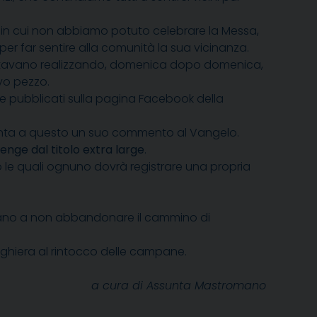
in cui non abbiamo potuto celebrare la Messa,
per far sentire alla comunità la sua vicinanza.
se stavano realizzando, domenica dopo domenica,
vo pezzo.
pp e pubblicati sulla pagina Facebook della
unta a questo un suo commento al Vangelo.
enge dal titolo extra large
.
o le quali ognuno dovrà registrare una propria
iutano a non abbandonare il cammino di
eghiera al rintocco delle campane.
a cura di Assunta Mastromano