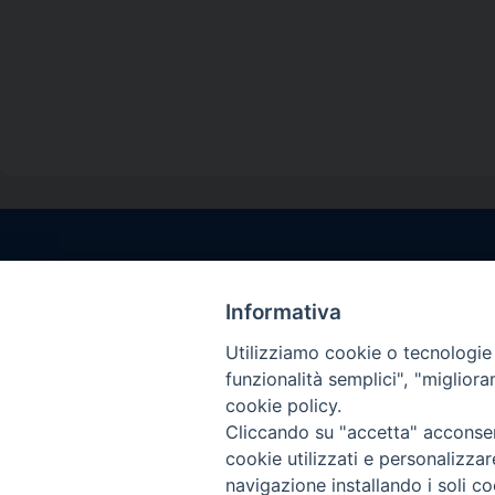
Contatti sede l
Via Santa Maria del
Informativa
Sorrento (NA)
Utilizziamo cookie o tecnologie s
tel. 0818781244
funzionalità semplici", "miglior
Giorni ed Orari Aper
cookie policy.
Venerdì ore 09:30 – 
Cliccando su "accetta" acconsent
———————————
cookie utilizzati e personalizza
PEC:
diocesisorren
navigazione installando i soli co