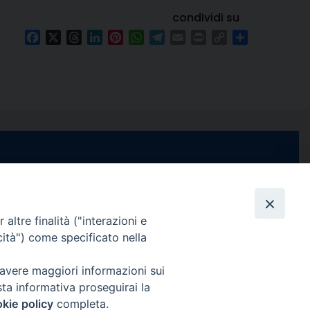
condividi su
Facebook
X
Threads
LinkedIn
Pinterest
WhatsApp
Telegram
Email
Print
Copy
Condividi
Link
e di Stabia
seguici su
 Castellammare
Facebook
Instagram
X
YouTube
Feed
Channel
altre finalità ("interazioni e
cità") come specificato nella
ffici:
0 – 13:00
Informativa Privacy
 avere maggiori informazioni sui
COPYRIGHT © 2013-2025
sta informativa proseguirai la
 – 12:30
kie policy
completa.