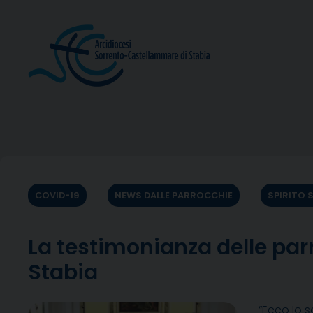
Skip
to
content
COVID-19
NEWS DALLE PARROCCHIE
SPIRITO 
La testimonianza delle par
Stabia
“Ecco Io so