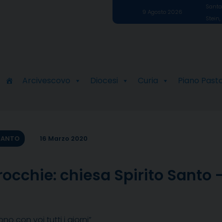
Santa 
9 Agosto 2026
Stein,
Arcivescovo
Diocesi
Curia
Piano Past
SANTO
16 Marzo 2020
rocchie: chiesa Spirito Santo
no con voi tutti i giorni”