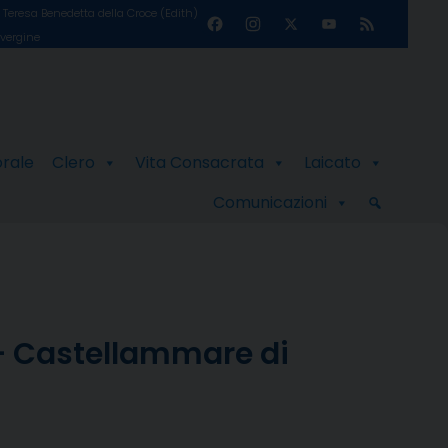
Teresa Benedetta della Croce (Edith)
Facebook
Instagram
X
YouTube
Feed
 vergine
Channel
orale
Clero
Vita Consacrata
Laicato
Comunicazioni
 – Castellammare di