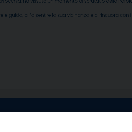
rrocchia, ha vissuto un momento di scrutatio della Parol
 guida, ci fa sentire la sua vicinanza e ci rincuora con 
egale Sorrento
Uffici di Castellammar
la Pietà, 44 – 80067
Vico Sant’Anna, 1 – 80053
di Stabia (NA)