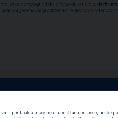
a ma, se accompagnati dalla forza della Parola,
decidiamo 
 tutto ci accorgeremo degli orizzonti che abbiamo ottenut
egale Sorrento
Uffici di Castellammar
la Pietà, 44 – 80067
Vico Sant’Anna, 1 – 80053
di Stabia (NA)
imili per finalità tecniche e, con il tuo consenso, anche per 
tel. 0818714501