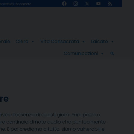
Facebook
Instagram
X
YouTube
Feed
omenico, sacerdote
Channel
orale
Clero
Vita Consacrata
Laicato
Comunicazioni
re
rivere l’essenza di questi giorni. Fare poco o
oltare centinaia di note audio che puntualmente
e. E poi crediamo a tutto, siamo vulnerabili e