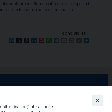
di accettare la sfida
ed affrontare tempi duri,
o non restando inermi ma continuando a
condividi su
Facebook
X
Threads
LinkedIn
Pinterest
WhatsApp
Telegram
Email
Print
Copy
Condividi
Link
e di Stabia
seguici su
 Castellammare
Facebook
Instagram
X
YouTube
Feed
Channel
altre finalità ("interazioni e