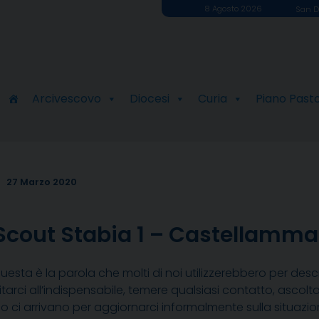
8 Agosto 2026
San D
Arcivescovo
Diocesi
Curia
Piano Past
27 Marzo 2020
Scout Stabia 1 – Castellamma
questa è la parola che molti di noi utilizzerebbero per desc
mitarci all’indispensabile, temere qualsiasi contatto, asc
o ci arrivano per aggiornarci informalmente sulla situazion