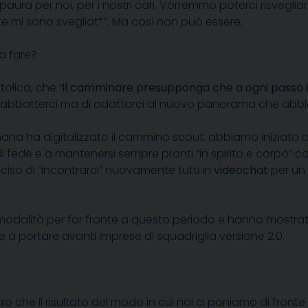
ura per noi, per i nostri cari. Vorremmo poterci risvegliar
te mi sono svegliat*”. Ma così non può essere.
a fare?
olica, che “
il camminare presupponga che a ogni passo i
n abbatterci ma di adattarci al nuovo panorama che abb
mana ha digitalizzato il cammino scout: abbiamo iniziato 
di fede e a mantenersi sempre pronti “in spirito e corpo” c
ciso di “incontrarci” nuovamente tutti in
videochat
per un
alità per far fronte a questo periodo e hanno mostrato g
e a portare avanti imprese di squadriglia versione 2.0.
ro che il risultato del modo in cui noi ci poniamo di fro