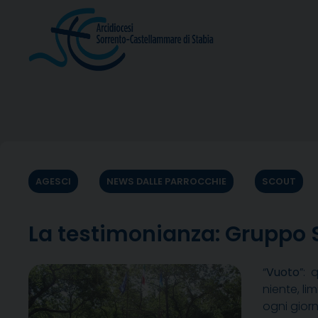
Skip
to
content
AGESCI
NEWS DALLE PARROCCHIE
SCOUT
La testimonianza: Gruppo 
“
Vuoto
”: 
niente, li
ogni giorn