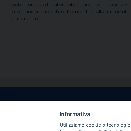
abbatterci subito, allora abbiamo perso in partenz
allora riusciremo nel nostro intento e alla fine di
camminare.
Contatti sede l
Via Santa Maria del
Informativa
Sorrento (NA)
Utilizziamo cookie o tecnologie s
tel. 0818781244