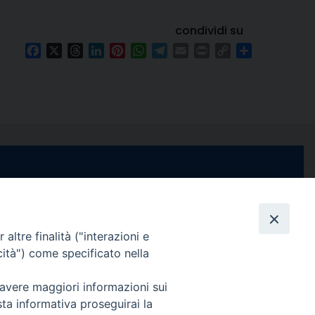
condividi su
Facebook
X
Threads
LinkedIn
Pinterest
WhatsApp
Telegram
Email
Print
Copy
Condividi
Link
e di Stabia
seguici su
 Castellammare
Facebook
Instagram
X
YouTube
Feed
Channel
altre finalità ("interazioni e
cità") come specificato nella
ffici:
0 – 13:00
Informativa Privacy
 avere maggiori informazioni sui
COPYRIGHT © 2013-2025
sta informativa proseguirai la
 – 12:30