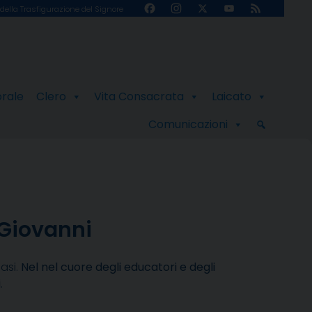
Facebook
Instagram
X
YouTube
Feed
della Trasfigurazione del Signore
Channel
orale
Clero
Vita Consacrata
Laicato
Comunicazioni
 Giovanni
asi.
Nel nel cuore degli educatori e degli
i
.