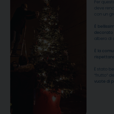
Per questo
deve rende
con un gr
È belliss
decorato c
albero di
È la comu
rispettan
È stato be
“frutto” d
vuote di p