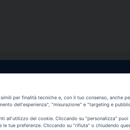
egale Sorrento
Uffici di Castellammar
la Pietà, 44 – 80067
Vico Sant’Anna, 1 – 80053
di Stabia (NA)
imili per finalità tecniche e, con il tuo consenso, anche per 
tel. 0818714501
amento dell'esperienza", "misurazione" e "targeting e pubbli
tura Uffici:
Giorni ed Orari Apertura U
12:30
Lunedì e Mercoledì ore 09:0
i all'utilizzo dei cookie. Cliccando su "personalizza" puoi
————————–
Uffici Matrimoni:
re le tue preferenze. Cliccando su "rifiuta" o chiudendo que
tocastellammare@pec.it
Lunedì e Mercoledì ore 09:30