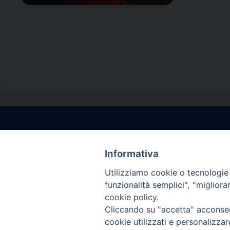
Contatti sede l
Via Santa Maria del
Informativa
Sorrento (NA)
Utilizziamo cookie o tecnologie s
tel. 0818781244
funzionalità semplici", "miglior
Giorni ed Orari Aper
cookie policy.
Venerdì ore 09:30 – 
Cliccando su "accetta" acconsent
———————————
cookie utilizzati e personalizza
PEC:
diocesisorren