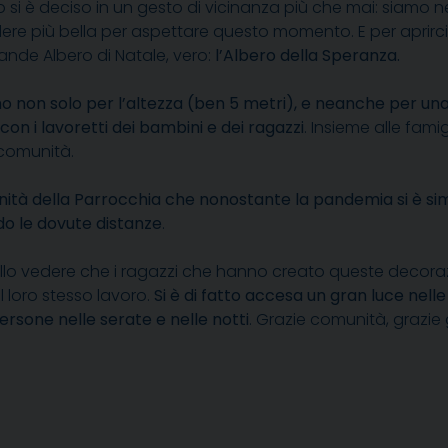
 si è deciso in un gesto di vicinanza più che mai: siamo nel
re più bella per aspettare questo momento. E per aprirci all
ande Albero di Natale, vero:
l’Albero della Speranza.
imo non solo per l’altezza (ben 5 metri), e neanche per u
on i lavoretti dei bambini e dei ragazzi
. Insieme alle fami
 comunità.
nità della Parrocchia che nonostante la pandemia si è si
do le dovute distanze
.
llo vedere che i ragazzi che hanno creato queste decorazio
el loro stesso lavoro.
Si è di fatto accesa un gran luce nelle 
ersone nelle serate e nelle notti
. Grazie comunità, grazie