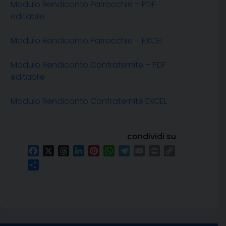
Modulo Rendiconto Parrocchie – PDF
editabile
Modulo Rendiconto Parrocchie – EXCEL
Modulo Rendiconto Confraternite – PDF
editabile
Modulo Rendiconto Confraternite EXCEL
condividi su
Facebook
X
Threads
LinkedIn
Pinterest
WhatsApp
Telegram
Email
Print
Copy
Link
Condividi