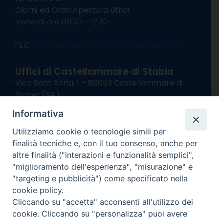
Giorni ed Orari Apertura Uffici:
Venerdì ore 09:30 – 12:30
———————————————————–
PEC:
diocesisorrentocastellammare@pec.it
Uffici di Castellammare di Stabia
Vico Sant’Anna, 1 – 80053 Castellammare di
Stabia (NA)
tel. 0818714501
Informativa
Giorni ed Orari Apertura Uffici:
Lunedì e Mercoledì ore 09:00 – 13:00
Utilizziamo cookie o tecnologie simili per
Uffici Matrimoni:
finalità tecniche e, con il tuo consenso, anche per
Lunedì e Mercoledì ore 09:30 – 12:30
altre finalità ("interazioni e funzionalità semplici",
"miglioramento dell'esperienza", "misurazione" e
seguici su
"targeting e pubblicità") come specificato nella
cookie policy.
Facebook
Instagram
X
YouTube
Feed
Cliccando su "accetta" acconsenti all'utilizzo dei
Channel
cookie. Cliccando su "personalizza" puoi avere