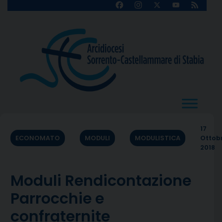
Skip
Facebook
Instagram
X
YouTube
Feed
Channel
to
content
17
ECONOMATO
MODULI
MODULISTICA
Ottob
2018
Moduli Rendicontazione
Parrocchie e
confraternite