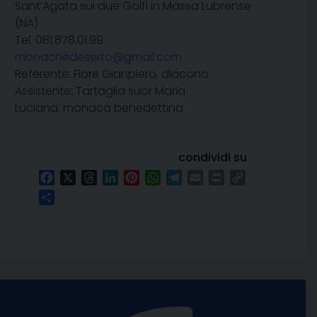
Sant’Agata sui due Golfi in Massa Lubrense
(NA)
Tel. 081.878.01.99
monachedeserto@gmail.com
Referente: Fiore Gianpiero, diacono
Assistente: Tartaglia suor Maria
Luciana, monaca benedettina
condividi su
Facebook
X
Threads
LinkedIn
Pinterest
WhatsApp
Telegram
Email
Print
Copy
Link
Condividi