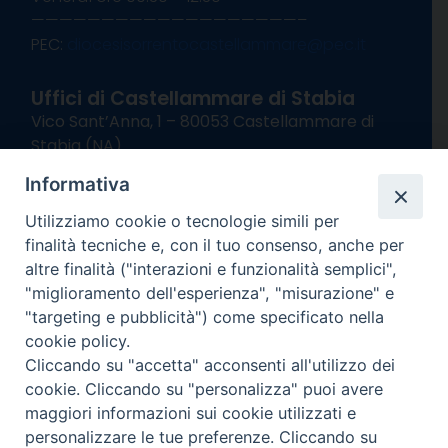
———————————————————–
PEC:
diocesisorrentocastellammare@pec.it
Uffici di Castellammare di Stabia
Vico Sant’Anna, 1 – 80053 Castellammare di
Stabia (NA)
tel. 0818714501
Informativa
Giorni ed Orari Apertura Uffici:
Lunedì e Mercoledì ore 09:00 – 13:00
Utilizziamo cookie o tecnologie simili per
Uffici Matrimoni:
finalità tecniche e, con il tuo consenso, anche per
Lunedì e Mercoledì ore 09:30 – 12:30
altre finalità ("interazioni e funzionalità semplici",
"miglioramento dell'esperienza", "misurazione" e
seguici su
"targeting e pubblicità") come specificato nella
cookie policy.
Facebook
Instagram
X
YouTube
Feed
Cliccando su "accetta" acconsenti all'utilizzo dei
Channel
cookie. Cliccando su "personalizza" puoi avere
Informativa Privacy
maggiori informazioni sui cookie utilizzati e
COPYRIGHT © 2013-2025
personalizzare le tue preferenze. Cliccando su