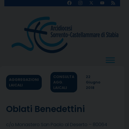
Skip
Facebook
Instagram
X
YouTube
Feed
Channel
to
content
CONSULTA
22
AGGREGAZIONI
AGG.
Giugno
LAICALI
LAICALI
2018
Oblati Benedettini
c/o Monastero San Paolo al Deserto – 80064