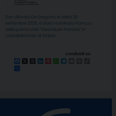
Don Alfonso De Gregorio, in data 29
settembre 2025, è stato nominato Parroco
della parrocchia “Gesù Buon Pastore” in
Castellammare di Stabia.
condividi su
Facebook
X
Threads
LinkedIn
Pinterest
WhatsApp
Telegram
Email
Print
Copy
Link
Condividi