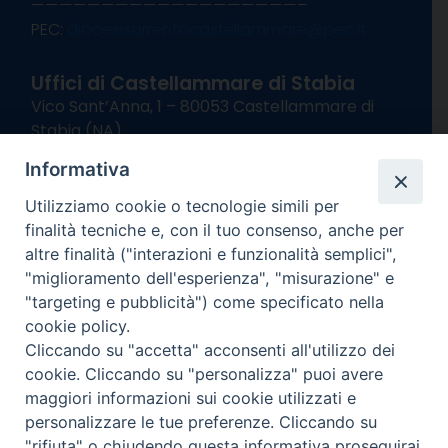
———————————————————–
PEC:
diocesisorrentocastellammare@pec.it
Uffici di Castellammare di Stabia
Vico Sant’Anna, 1 – 80053 Castellammare di
Stabia (NA)
tel. 0818714501
Informativa
Giorni ed Orari Apertura Uffici:
Lunedì e Mercoledì ore 09:00 – 13:00
Utilizziamo cookie o tecnologie simili per
Uffici Matrimoni:
finalità tecniche e, con il tuo consenso, anche per
Lunedì e Mercoledì ore 09:30 – 12:30
altre finalità ("interazioni e funzionalità semplici",
"miglioramento dell'esperienza", "misurazione" e
seguici su
"targeting e pubblicità") come specificato nella
cookie policy.
Facebook
Instagram
X
YouTube
Feed
Cliccando su "accetta" acconsenti all'utilizzo dei
Channel
cookie. Cliccando su "personalizza" puoi avere
Informativa Privacy
maggiori informazioni sui cookie utilizzati e
COPYRIGHT © 2013-2025
personalizzare le tue preferenze. Cliccando su
"rifiuta" o chiudendo questa informativa proseguirai