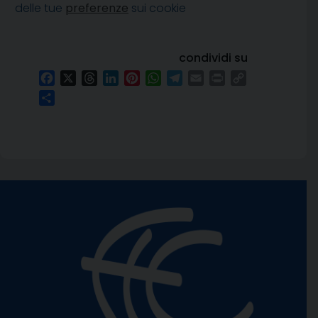
delle tue
preferenze
sui cookie
condividi su
Facebook
X
Threads
LinkedIn
Pinterest
WhatsApp
Telegram
Email
Print
Copy
Link
Condividi