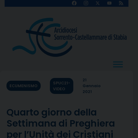
Skip
Facebook
Instagram
X
YouTube
Feed
Channel
to
content
21
SPUC21-
ECUMENISMO
Gennaio
VIDEO
2021
Quarto giorno della
Settimana di Preghiera
per l’Unità dei Cristiani