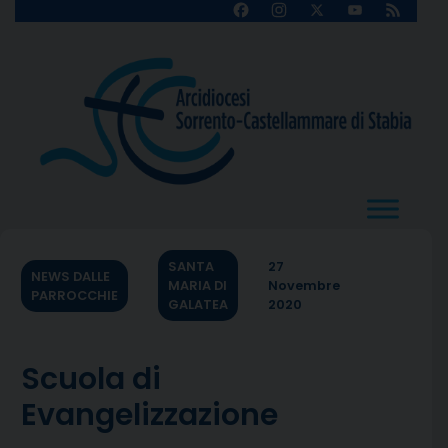
Skip
Facebook
Instagram
X
YouTube
Feed
Channel
to
content
SANTA
27
NEWS DALLE
MARIA DI
Novembre
PARROCCHIE
GALATEA
2020
Scuola di
Evangelizzazione