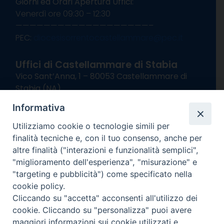
Giorni ed Orari Apertura Uffici:
Venerdì ore 09:30 – 12:30
———————————————————–
PEC:
diocesisorrentocastellammare@pec.it
Uffici di Castellammare di Stabia
Vico Sant’Anna, 1 – 80053 Castellammare di
Stabia (NA)
tel. 0818714501
Informativa
Giorni ed Orari Apertura Uffici:
Lunedì e Mercoledì ore 09:00 – 13:00
Utilizziamo cookie o tecnologie simili per
Uffici Matrimoni:
finalità tecniche e, con il tuo consenso, anche per
Lunedì e Mercoledì ore 09:30 – 12:30
altre finalità ("interazioni e funzionalità semplici",
"miglioramento dell'esperienza", "misurazione" e
seguici su
"targeting e pubblicità") come specificato nella
cookie policy.
Facebook
Instagram
X
YouTube
Feed
Cliccando su "accetta" acconsenti all'utilizzo dei
Channel
cookie. Cliccando su "personalizza" puoi avere
Informativa Privacy
maggiori informazioni sui cookie utilizzati e