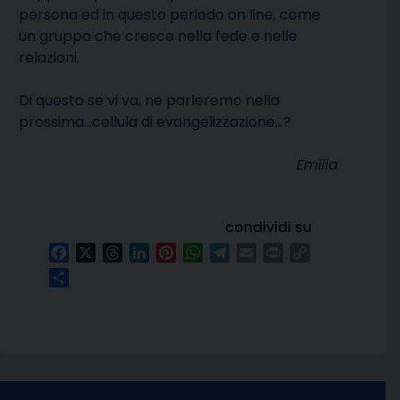
persona ed in questo periodo on line, come
un gruppo che cresce nella fede e nelle
relazioni.
Di questo se vi va, ne parleremo nella
prossima…cellula di evangelizzazione…?
Emilia
condividi su
Facebook
X
Threads
LinkedIn
Pinterest
WhatsApp
Telegram
Email
Print
Copy
Link
Condividi