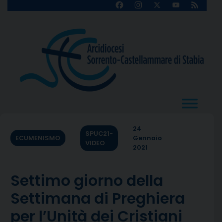
Skip
Facebook
Instagram
X
YouTube
Feed
Channel
to
content
24
SPUC21-
ECUMENISMO
Gennaio
VIDEO
2021
Settimo giorno della
Settimana di Preghiera
per l’Unità dei Cristiani