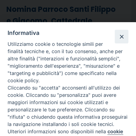
Nomina Parroco Santi Filippo
e Giacomo, Cattedrale
Sorrento
Informativa
Don Mario Cafiero, in data 18 febbraio 2024, è
Utilizziamo cookie o tecnologie simili per
stato nominato Parroco della parrocchia “Santi
finalità tecniche e, con il tuo consenso, anche per
Filippo e Giacomo” Cattedrale di Sorrento.
Read
altre finalità ("interazioni e funzionalità semplici",
More
"miglioramento dell'esperienza", "misurazione" e
"targeting e pubblicità") come specificato nella
cookie policy.
Cliccando su "accetta" acconsenti all'utilizzo dei
cookie. Cliccando su "personalizza" puoi avere
maggiori informazioni sui cookie utilizzati e
personalizzare le tue preferenze. Cliccando su
"rifiuta" o chiudendo questa informativa proseguirai
la navigazione installando i soli cookie tecnici.
Ulteriori informazioni sono disponibili nella
cookie
Preferenze Cookie