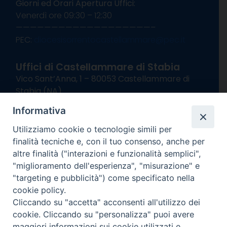
Giorni ed Orari Apertura Uffici:
Venerdì ore 09:30 – 12:30
———————————————————–
PEC:
diocesisorrentocastellammare@pec.it
Uffici di Castellammare di Stabia
Vico Sant’Anna, 1 – 80053 Castellammare di
Stabia (NA)
tel. 0818714501
Informativa
Giorni ed Orari Apertura Uffici:
Lunedì e Mercoledì ore 09:00 – 13:00
Utilizziamo cookie o tecnologie simili per
Uffici Matrimoni:
finalità tecniche e, con il tuo consenso, anche per
Lunedì e Mercoledì ore 09:30 – 12:30
altre finalità ("interazioni e funzionalità semplici",
"miglioramento dell'esperienza", "misurazione" e
seguici su
"targeting e pubblicità") come specificato nella
cookie policy.
Facebook
Instagram
X
YouTube
Feed
Cliccando su "accetta" acconsenti all'utilizzo dei
Channel
cookie. Cliccando su "personalizza" puoi avere
Informativa Privacy
maggiori informazioni sui cookie utilizzati e