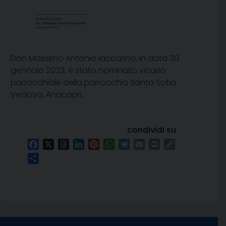
Don Massimo Antonio Iaccarino, in data 30
gennaio 2023, è stato nominato vicario
parrocchiale della parrocchia Santa Sofia
Vedova, Anacapri.
condividi su
Facebook
X
Threads
LinkedIn
Pinterest
WhatsApp
Telegram
Email
Print
Copy
Link
Condividi