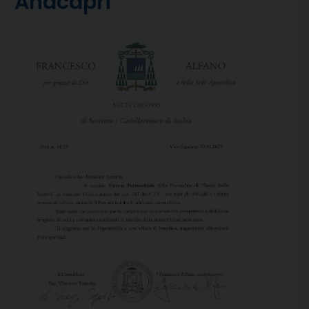
Anacapri