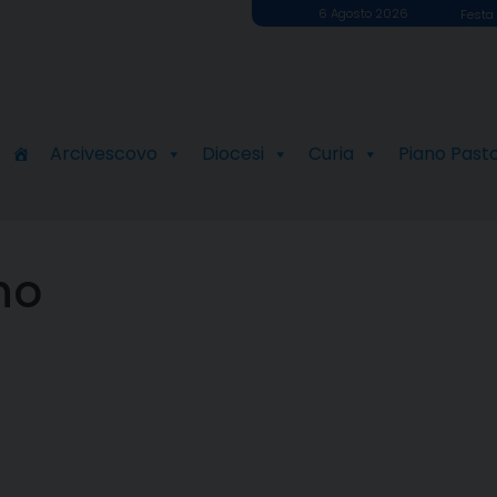
6 Agosto 2026
Festa 
Arcivescovo
Diocesi
Curia
Piano Past
no