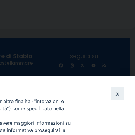
e di Stabia
seguici su
 Castellammare
Facebook
Instagram
X
YouTube
Feed
Channel
ffici:
0 – 13:00
Informativa Privacy
altre finalità ("interazioni e
COPYRIGHT © 2013-2025
 – 12:30
cità") come specificato nella
 avere maggiori informazioni sui
sta informativa proseguirai la