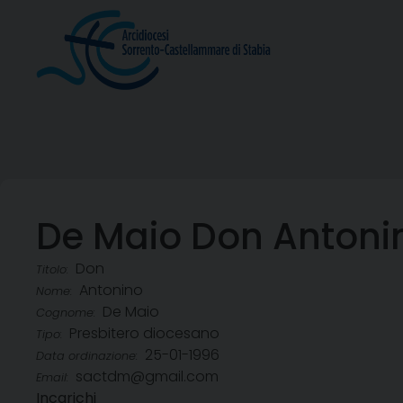
Skip
to
content
De Maio Don Antoni
Don
Titolo:
Antonino
Nome:
De Maio
Cognome:
Presbitero diocesano
Tipo:
25-01-1996
Data ordinazione:
sactdm@gmail.com
Email:
Incarichi