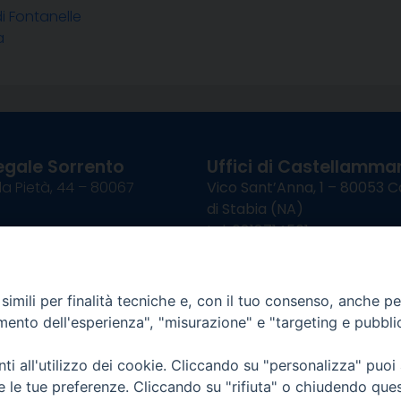
di Fontanelle
a
egale Sorrento
Uffici di Castellammar
la Pietà, 44 – 80067
Vico Sant’Anna, 1 – 80053
di Stabia (NA)
tel. 0818714501
tura Uffici:
Giorni ed Orari Apertura U
12:30
Lunedì e Mercoledì ore 09:0
————————–
Uffici Matrimoni:
imili per finalità tecniche e, con il tuo consenso, anche per 
tocastellammare@pec.it
Lunedì e Mercoledì ore 09:30
amento dell'esperienza", "misurazione" e "targeting e pubbli
i all'utilizzo dei cookie. Cliccando su "personalizza" puoi
re le tue preferenze. Cliccando su "rifiuta" o chiudendo que