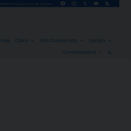
Facebook
Instagram
X
YouTube
Feed
della Trasfigurazione del Signore
Channel
orale
Clero
Vita Consacrata
Laicato
Comunicazioni