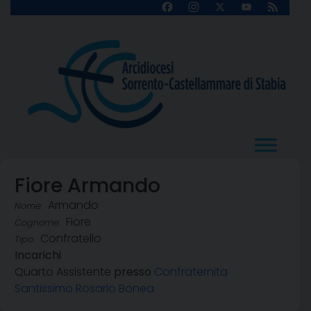
Skip
Facebook
Instagram
X
YouTube
Feed
Channel
to
content
Fiore Armando
Armando
Nome:
Fiore
Cognome:
Confratello
Tipo:
Incarichi
Quarto Assistente
presso
Confraternita
Santissimo Rosario Bonea