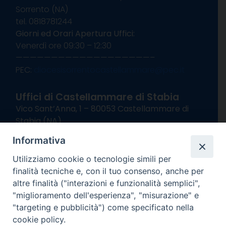
Sorrento (NA)
tel. 0818781244
Giorni ed Orari Apertura Uffici:
Venerdì ore 09:30 – 12:30
———————————————————–
PEC:
diocesisorrentocastellammare@pec.it
Uffici di Castellammare di Stabia
Vico Sant’Anna, 1 – 80053 Castellammare di
Stabia (NA)
tel. 0818714501
Informativa
Giorni ed Orari Apertura Uffici:
Lunedì e Mercoledì ore 09:00 – 13:00
Utilizziamo cookie o tecnologie simili per
Uffici Matrimoni:
finalità tecniche e, con il tuo consenso, anche per
Lunedì e Mercoledì ore 09:30 – 12:30
altre finalità ("interazioni e funzionalità semplici",
"miglioramento dell'esperienza", "misurazione" e
seguici su
"targeting e pubblicità") come specificato nella
cookie policy.
Facebook
Instagram
X
YouTube
Feed