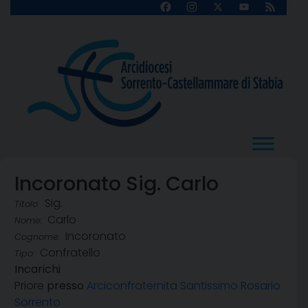
Skip
Facebook
Instagram
X
YouTube
Feed
Channel
to
content
Incoronato Sig. Carlo
Sig.
Titolo:
Carlo
Nome:
Incoronato
Cognome:
Confratello
Tipo:
Incarichi
Priore
presso
Arciconfraternita Santissimo Rosario
Sorrento