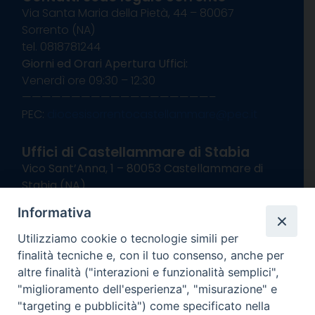
Via Santa Maria della Pietà, 44 – 80067
Sorrento (NA)
tel. 0818781244
Giorni ed Orari Apertura Uffici:
Venerdì ore 09:30 – 12:30
———————————————————–
PEC:
diocesisorrentocastellammare@pec.it
Uffici di Castellammare di Stabia
Vico Sant’Anna, 1 – 80053 Castellammare di
Stabia (NA)
tel. 0818714501
Informativa
Giorni ed Orari Apertura Uffici:
Lunedì e Mercoledì ore 09:00 – 13:00
Utilizziamo cookie o tecnologie simili per
Uffici Matrimoni:
finalità tecniche e, con il tuo consenso, anche per
Lunedì e Mercoledì ore 09:30 – 12:30
altre finalità ("interazioni e funzionalità semplici",
"miglioramento dell'esperienza", "misurazione" e
seguici su
"targeting e pubblicità") come specificato nella