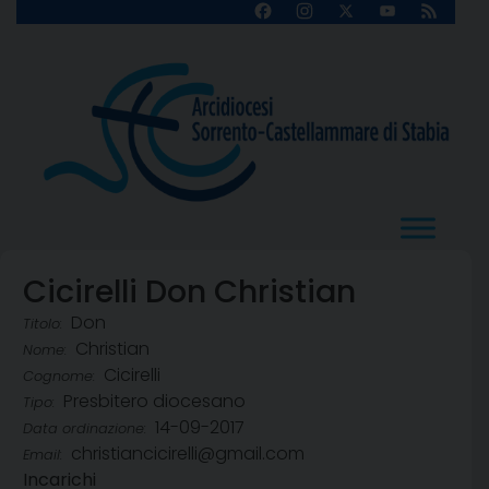
Skip
Facebook
Instagram
X
YouTube
Feed
Channel
to
content
Cicirelli Don Christian
Don
Titolo:
Christian
Nome:
Cicirelli
Cognome:
Presbitero diocesano
Tipo:
14-09-2017
Data ordinazione:
christiancicirelli@gmail.com
Email:
Incarichi