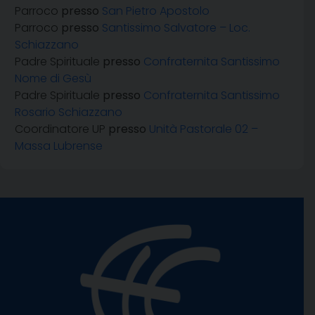
Parroco
presso
San Pietro Apostolo
Parroco
presso
Santissimo Salvatore – Loc.
Schiazzano
Padre Spirituale
presso
Confraternita Santissimo
Nome di Gesù
Padre Spirituale
presso
Confraternita Santissimo
Rosario Schiazzano
Coordinatore UP
presso
Unità Pastorale 02 –
Massa Lubrense