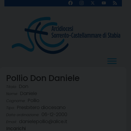
Skip
Facebook
Instagram
X
YouTube
Feed
Channel
to
content
Pollio Don Daniele
Don
Titolo:
Daniele
Nome:
Pollio
Cognome:
Presbitero diocesano
Tipo:
06-12-2000
Data ordinazione:
danielepollio@alice.it
Email:
Incarichi