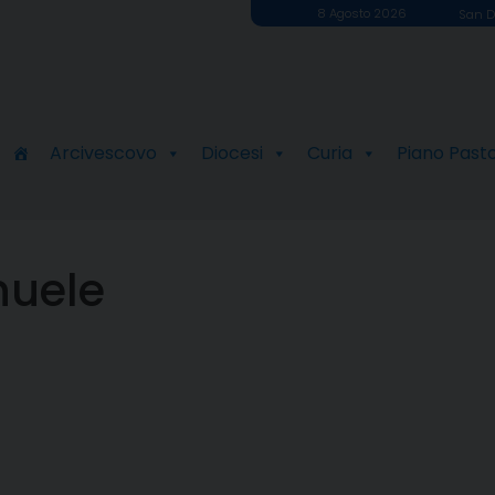
8 Agosto 2026
San D
Arcivescovo
Diocesi
Curia
Piano Past
uele