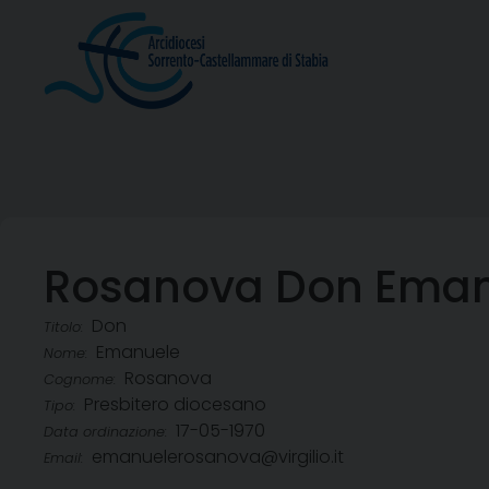
Skip
to
content
Rosanova Don Eman
Don
Titolo:
Emanuele
Nome:
Rosanova
Cognome:
Presbitero diocesano
Tipo:
17-05-1970
Data ordinazione:
emanuelerosanova@virgilio.it
Email: