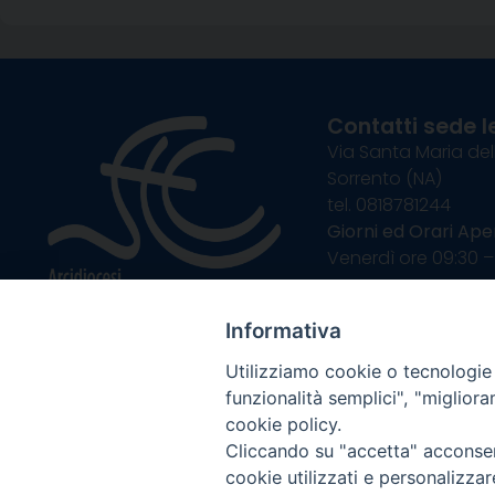
Contatti sede l
Via Santa Maria del
Sorrento (NA)
tel. 0818781244
Giorni ed Orari Aper
Venerdì ore 09:30 – 
———————————
PEC:
diocesisorren
Informativa
Utilizziamo cookie o tecnologie s
funzionalità semplici", "miglior
cookie policy.
Cliccando su "accetta" acconsent
cookie utilizzati e personalizza