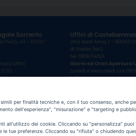
egale Sorrento
Uffici di Castellammar
la Pietà, 44 – 80067
Vico Sant’Anna, 1 – 80053
di Stabia (NA)
tel. 0818714501
tura Uffici:
Giorni ed Orari Apertura U
12:30
Lunedì e Mercoledì ore 09:0
————————–
Uffici Matrimoni:
tocastellammare@pec.it
Lunedì e Mercoledì ore 09:30
imili per finalità tecniche e, con il tuo consenso, anche per 
amento dell'esperienza", "misurazione" e "targeting e pubbli
i all'utilizzo dei cookie. Cliccando su "personalizza" puoi
re le tue preferenze. Cliccando su "rifiuta" o chiudendo que