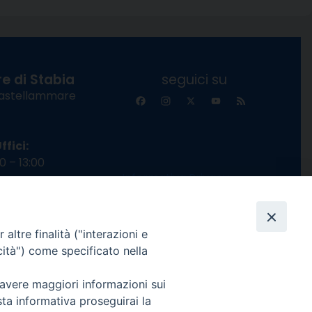
e di Stabia
seguici su
 Castellammare
Facebook
Instagram
X
YouTube
Feed
Channel
ffici:
0 – 13:00
Informativa Privacy
COPYRIGHT © 2013-2025
 – 12:30
altre finalità ("interazioni e
cità") come specificato nella
 avere maggiori informazioni sui
sta informativa proseguirai la