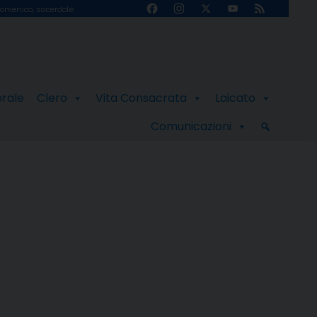
Facebook
Instagram
X
YouTube
Feed
omenico, sacerdote
Channel
orale
Clero
Vita Consacrata
Laicato
Comunicazioni