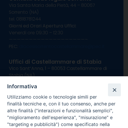
Via Santa Maria della Pietà, 44 – 80067
Sorrento (NA)
tel. 0818781244
Giorni ed Orari Apertura Uffici:
Venerdì ore 09:30 – 12:30
———————————————————–
PEC:
diocesisorrentocastellammare@pec.it
Uffici di Castellammare di Stabia
Vico Sant’Anna, 1 – 80053 Castellammare di
Stabia (NA)
tel. 0818714501
Informativa
Giorni ed Orari Apertura Uffici:
Lunedì e Mercoledì ore 09:00 – 13:00
Utilizziamo cookie o tecnologie simili per
Uffici Matrimoni:
finalità tecniche e, con il tuo consenso, anche per
Lunedì e Mercoledì ore 09:30 – 12:30
altre finalità ("interazioni e funzionalità semplici",
"miglioramento dell'esperienza", "misurazione" e
seguici su
"targeting e pubblicità") come specificato nella