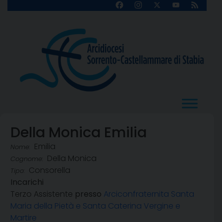
Skip
Facebook
Instagram
X
YouTube
Feed
Channel
to
content
Della Monica Emilia
Emilia
Nome:
Della Monica
Cognome:
Consorella
Tipo:
Incarichi
Terzo Assistente
presso
Arciconfraternita Santa
Maria della Pietà e Santa Caterina Vergine e
Martire