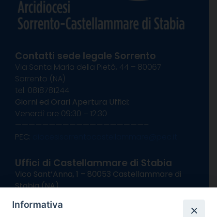
Contatti sede legale Sorrento
Via Santa Maria della Pietà, 44 – 80067
Sorrento (NA)
tel. 0818781244
Giorni ed Orari Apertura Uffici:
Venerdì ore 09:30 – 12:30
———————————————————–
PEC:
diocesisorrentocastellammare@pec.it
Uffici di Castellammare di Stabia
Vico Sant’Anna, 1 – 80053 Castellammare di
Stabia (NA)
tel. 0818714501
Informativa
Giorni ed Orari Apertura Uffici: