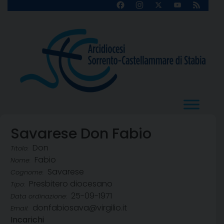
Skip
Facebook
Instagram
X
YouTube
Feed
Channel
to
content
Savarese Don Fabio
Don
Titolo:
Fabio
Nome:
Savarese
Cognome:
Presbitero diocesano
Tipo:
25-09-1971
Data ordinazione:
donfabiosava@virgilio.it
Email:
Incarichi