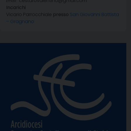
cestarovalentino@gmail.com
Email:
Incarichi
Vicario Parrocchiale
presso
San Giovanni Battista
– Gragnano