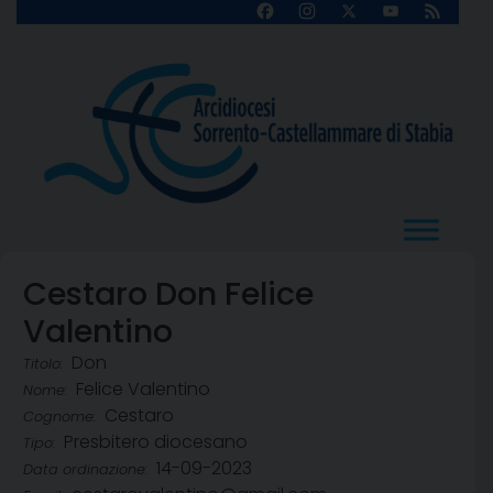
Skip
Facebook
Instagram
X
YouTube
Feed
Channel
to
content
Cestaro Don Felice
Valentino
Don
Titolo:
Felice Valentino
Nome:
Cestaro
Cognome:
Presbitero diocesano
Tipo:
14-09-2023
Data ordinazione: