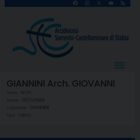
Skip
Facebook
Instagram
X
YouTube
Feed
Channel
to
content
GIANNINI Arch. GIOVANNI
Arch.
Titolo:
GIOVANNI
Nome:
GIANNINI
Cognome:
Laico
Tipo: