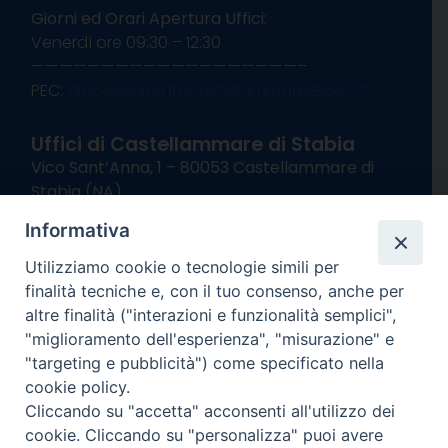
Giorni ed Orari Apertura Uffici:
Venerdì ore 09:30 – 12:30
———————————————————–
PEC:
diocesisorrentocastellammare@pec.it
Uffici di Castellammare di Stabia
Vico Sant’Anna, 1 – 80053 Castellammare di
Stabia (NA)
tel. 0818714501
Informativa
Giorni ed Orari Apertura Uffici:
Lunedì e Mercoledì ore 09:00 – 13:00
Utilizziamo cookie o tecnologie simili per
Uffici Matrimoni:
finalità tecniche e, con il tuo consenso, anche per
Lunedì e Mercoledì ore 09:30 – 12:30
altre finalità ("interazioni e funzionalità semplici",
"miglioramento dell'esperienza", "misurazione" e
seguici su
"targeting e pubblicità") come specificato nella
cookie policy.
Facebook
Instagram
X
YouTube
Feed
Cliccando su "accetta" acconsenti all'utilizzo dei
Channel
cookie. Cliccando su "personalizza" puoi avere