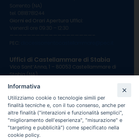
Sorrento (NA)
tel. 0818781244
Giorni ed Orari Apertura Uffici:
Venerdì ore 09:30 – 12:30
———————————————————–
PEC:
diocesisorrentocastellammare@pec.it
Uffici di Castellammare di Stabia
Vico Sant’Anna, 1 – 80053 Castellammare di
Stabia (NA)
tel. 0818714501
Informativa
Giorni ed Orari Apertura Uffici:
Lunedì e Mercoledì ore 09:00 – 13:00
Utilizziamo cookie o tecnologie simili per
Uffici Matrimoni:
finalità tecniche e, con il tuo consenso, anche per
Lunedì e Mercoledì ore 09:30 – 12:30
altre finalità ("interazioni e funzionalità semplici",
"miglioramento dell'esperienza", "misurazione" e
seguici su
"targeting e pubblicità") come specificato nella
cookie policy.
Facebook
Instagram
X
YouTube
Feed