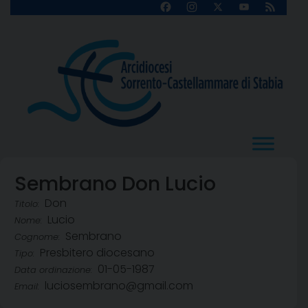
Skip
Facebook
Instagram
X
YouTube
Feed
Channel
to
content
Sembrano Don Lucio
Don
Titolo:
Lucio
Nome:
Sembrano
Cognome:
Presbitero diocesano
Tipo:
01-05-1987
Data ordinazione:
luciosembrano@gmail.com
Email: