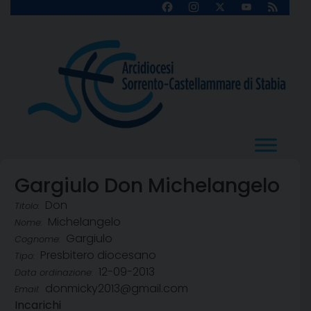
Skip
Facebook
Instagram
X
YouTube
Feed
Channel
to
content
Gargiulo Don Michelangelo
Don
Titolo:
Michelangelo
Nome:
Gargiulo
Cognome:
Presbitero diocesano
Tipo:
12-09-2013
Data ordinazione:
donmicky2013@gmail.com
Email:
Incarichi