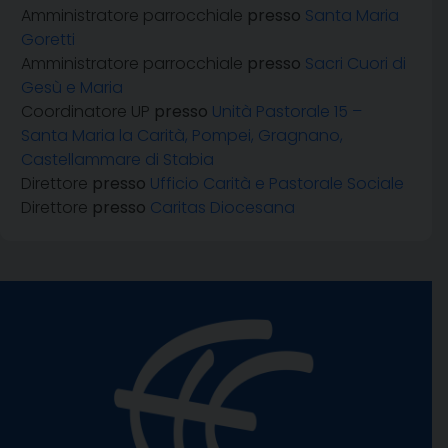
Amministratore parrocchiale
presso
Santa Maria
Goretti
Amministratore parrocchiale
presso
Sacri Cuori di
Gesù e Maria
Coordinatore UP
presso
Unità Pastorale 15 –
Santa Maria la Carità, Pompei, Gragnano,
Castellammare di Stabia
Direttore
presso
Ufficio Carità e Pastorale Sociale
Direttore
presso
Caritas Diocesana