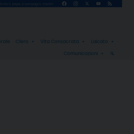
Facebook
Instagram
X
YouTube
Feed
Sisto II, papa, e compagni, martiri
Channel
orale
Clero
Vita Consacrata
Laicato
Comunicazioni