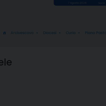
7 Agosto 2026
Santi 
Arcivescovo
Diocesi
Curia
Piano Past
ele