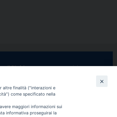
e di Stabia
seguici su
 Castellammare
Facebook
Instagram
X
YouTube
Feed
Channel
altre finalità ("interazioni e
ffici:
cità") come specificato nella
0 – 13:00
Informativa Privacy
 avere maggiori informazioni sui
COPYRIGHT © 2013-2025
 – 12:30
sta informativa proseguirai la