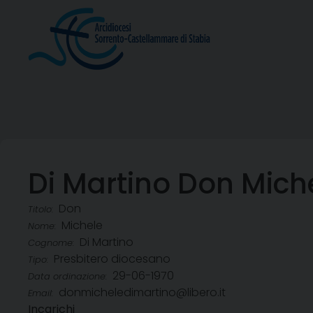
Skip
to
content
Di Martino Don Mich
Don
Titolo:
Michele
Nome:
Di Martino
Cognome:
Presbitero diocesano
Tipo:
29-06-1970
Data ordinazione:
donmicheledimartino@libero.it
Email:
Incarichi