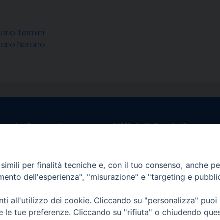
ario Termini
sario Nerano
egale Sorrento
Uffici di Castellammar
la Pietà, 44 – 80067
Vico Sant’Anna, 1 – 80053
di Stabia (NA)
tel. 0818714501
imili per finalità tecniche e, con il tuo consenso, anche per 
tura Uffici:
Giorni ed Orari Apertura U
amento dell'esperienza", "misurazione" e "targeting e pubbli
12:30
Lunedì e Mercoledì ore 09:0
————————–
Uffici Matrimoni:
i all'utilizzo dei cookie. Cliccando su "personalizza" puoi
tocastellammare@pec.it
Lunedì e Mercoledì ore 09:30
re le tue preferenze. Cliccando su "rifiuta" o chiudendo que