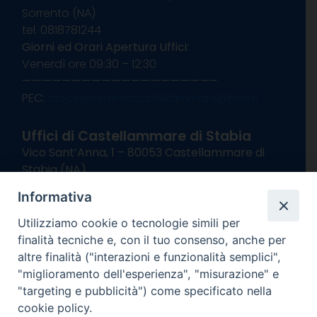
Sorrento (NA)
tel. 0818781244
Giorni ed Orari Apertura Uffici:
Venerdì ore 09:30 – 12:30
———————————————————–
PEC:
diocesisorrentocastellammare@pec.it
Uffici di Castellammare di Stabia
Vico Sant’Anna, 1 – 80053 Castellammare di
Stabia (NA)
tel. 0818714501
Informativa
Giorni ed Orari Apertura Uffici:
Lunedì e Mercoledì ore 09:00 – 13:00
Utilizziamo cookie o tecnologie simili per
Uffici Matrimoni:
finalità tecniche e, con il tuo consenso, anche per
Lunedì e Mercoledì ore 09:30 – 12:30
altre finalità ("interazioni e funzionalità semplici",
"miglioramento dell'esperienza", "misurazione" e
seguici su
"targeting e pubblicità") come specificato nella
cookie policy.
Facebook
Instagram
X
YouTube
Feed