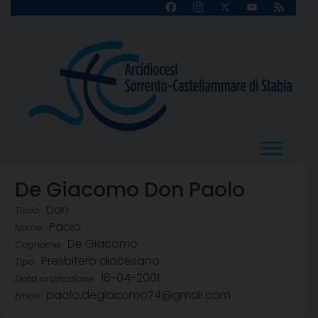
Skip
Facebook
Instagram
X
YouTube
Feed
Channel
to
content
De Giacomo Don Paolo
Don
Titolo:
Paolo
Nome:
De Giacomo
Cognome:
Presbitero diocesano
Tipo:
18-04-2001
Data ordinazione:
paolo.degiacomo74@gmail.com
Email: