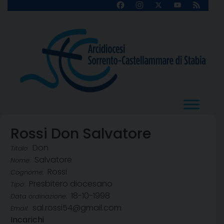
Skip
Facebook
Instagram
X
YouTube
Feed
Channel
to
content
Rossi Don Salvatore
Don
Titolo:
Salvatore
Nome:
Rossi
Cognome:
Presbitero diocesano
Tipo:
18-10-1998
Data ordinazione:
sal.rossi54@gmail.com
Email:
Incarichi