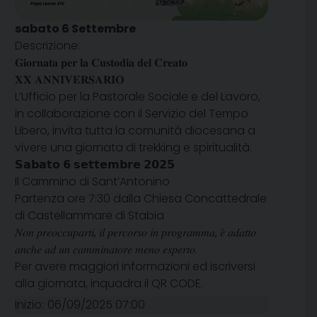
sabato
6
Settembre
Descrizione:
𝐆𝐢𝐨𝐫𝐧𝐚𝐭𝐚 𝐩𝐞𝐫 𝐥𝐚 𝐂𝐮𝐬𝐭𝐨𝐝𝐢𝐚 𝐝𝐞𝐥 𝐂𝐫𝐞𝐚𝐭𝐨
𝐗𝐗 𝐀𝐍𝐍𝐈𝐕𝐄𝐑𝐒𝐀𝐑𝐈𝐎
L’Ufficio per la Pastorale Sociale e del Lavoro,
in collaborazione con il Servizio del Tempo
Libero, invita tutta la comunità diocesana a
vivere una giornata di trekking e spiritualità.
𝗦𝗮𝗯𝗮𝘁𝗼 𝟲 𝘀𝗲𝘁𝘁𝗲𝗺𝗯𝗿𝗲 𝟮𝟬𝟮𝟱
Il Cammino di Sant’Antonino
Partenza ore 7:30 dalla Chiesa Concattedrale
di Castellammare di Stabia
𝑁𝑜𝑛 𝑝𝑟𝑒𝑜𝑐𝑐𝑢𝑝𝑎𝑟𝑡𝑖, 𝑖𝑙 𝑝𝑒𝑟𝑐𝑜𝑟𝑠𝑜 𝑖𝑛 𝑝𝑟𝑜𝑔𝑟𝑎𝑚𝑚𝑎, 𝑒̀ 𝑎𝑑𝑎𝑡𝑡𝑜
𝑎𝑛𝑐ℎ𝑒 𝑎𝑑 𝑢𝑛 𝑐𝑎𝑚𝑚𝑖𝑛𝑎𝑡𝑜𝑟𝑒 𝑚𝑒𝑛𝑜 𝑒𝑠𝑝𝑒𝑟𝑡𝑜.
Per avere maggiori informazioni ed iscriversi
alla giornata, inquadra il QR CODE.
Inizio:
06/09/2025 07:00