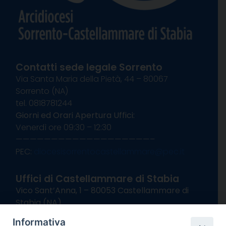
Contatti sede legale Sorrento
Via Santa Maria della Pietà, 44 – 80067
Sorrento (NA)
tel. 0818781244
Giorni ed Orari Apertura Uffici:
Venerdì ore 09:30 – 12:30
———————————————————–
PEC:
diocesisorrentocastellammare@pec.it
Uffici di Castellammare di Stabia
Vico Sant’Anna, 1 – 80053 Castellammare di
Stabia (NA)
tel. 0818714501
Informativa