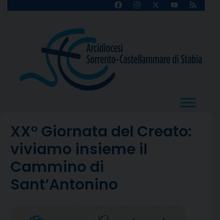
Skip
Facebook
Instagram
X
YouTube
Feed
Channel
to
content
XX° Giornata del Creato:
viviamo insieme il
Cammino di
Sant’Antonino