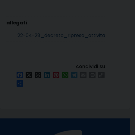
22-04-28_decreto_ripresa_attivita
condividi su
Facebook
X
Threads
LinkedIn
Pinterest
WhatsApp
Telegram
Email
Print
Copy
Link
Condividi