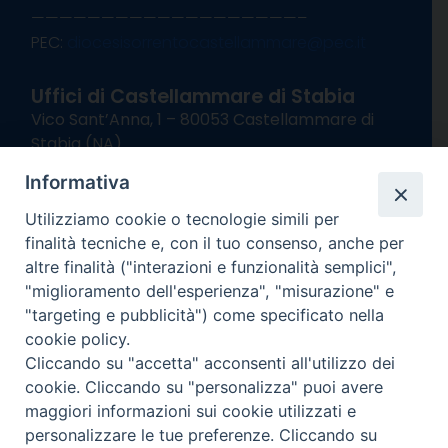
———————————————————–
PEC:
diocesisorrentocastellammare@pec.it
Uffici di Castellammare di Stabia
Vico Sant’Anna, 1 – 80053 Castellammare di
Stabia (NA)
tel. 0818714501
Informativa
Giorni ed Orari Apertura Uffici:
Lunedì e Mercoledì ore 09:00 – 13:00
Utilizziamo cookie o tecnologie simili per
Uffici Matrimoni:
finalità tecniche e, con il tuo consenso, anche per
Lunedì e Mercoledì ore 09:30 – 12:30
altre finalità ("interazioni e funzionalità semplici",
"miglioramento dell'esperienza", "misurazione" e
seguici su
"targeting e pubblicità") come specificato nella
cookie policy.
Facebook
Instagram
X
YouTube
Feed
Cliccando su "accetta" acconsenti all'utilizzo dei
Channel
cookie. Cliccando su "personalizza" puoi avere
Informativa Privacy
maggiori informazioni sui cookie utilizzati e
COPYRIGHT © 2013-2025
personalizzare le tue preferenze. Cliccando su