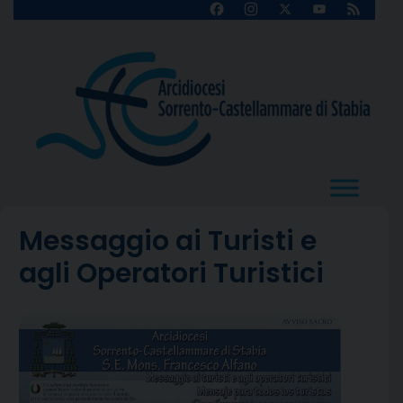
Skip
Facebook
Instagram
X
YouTube
Feed
Channel
to
content
Messaggio ai Turisti e
agli Operatori Turistici