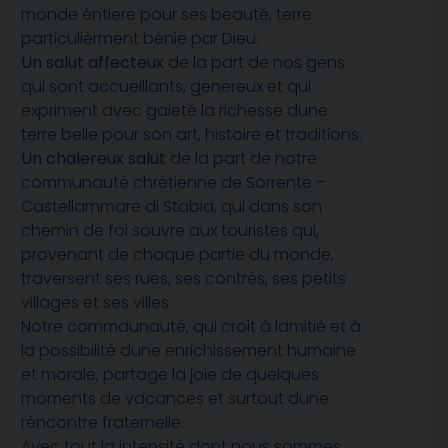
monde éntiere pour ses beauté, terre
particulièrment bénie par Dieu.
Un salut affecteux
de la part de nos gens
qui sont accueillants, genereux et qui
expriment avec gaieté la richesse dune
terre belle pour son art, histoire et traditions.
Un chalereux salut
de la part de notre
communauté chrétienne de Sorrente –
Castellammare di Stabia, qui dans son
chemin de foi souvre aux touristes qui,
provenant de chaque partie du monde,
traversent ses rues, ses contrés, ses petits
villages et ses villes.
Notre commaunauté, qui croit à lamitié et à
la possibilité dune enrichissement humaine
et morale, partage la joie de quelques
moments de vacances et surtout dune
réncontre fraternelle.
Avec tout la intensité dont nous sommes