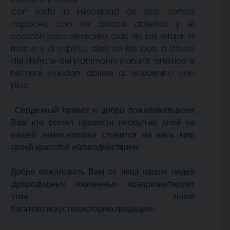
Con toda la intensidad de que somos
capaces, con los brazos abiertos y el
corazón para desearles días de sol, relajar la
mente y el espíritu, días en los que, a través
del disfrute del patrimonio natural, artístico e
historial, puedan abrirse al encuentro con
Dios.
Сердечный привет и добро пожаловать,
всем
Вам кто решил провести несколько дней на
нашей земле,которая славится на весь мир
своей красотой иблагодействием!
Добро пожаловать Вам
от лица наших лидей
,добродушных ижизненых ирапризинтируют
этим наше
багатсво:искуство,историю,традицию!