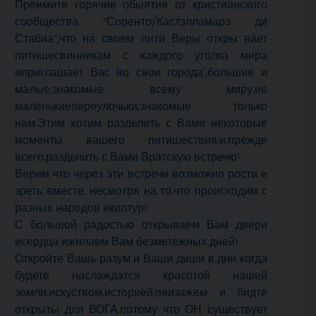
Преимите горячие обыятия
от кристианского
сообщества “Соренто/Кастэлламарэ ди
Стабиа”,что на своем пити Веры откры вает
питишесвинникам с каждого уголка мира
иприглашает Вас во свои города’,большие и
малые,знакомые всему миру,ив
маленькиепереулочьки,знакомые только
нам.Этим хотим разделить с Вами некоторые
моменты вашего питишествия,и.прежде
всего,разделить с Вами Вратскую встречю!
Верим что через эти встречи возможно рости и
зреть вместе, несмотря на то.что происходим с
разных народов икилтур!
С большой радостью открываем Вам двери
исердца ижилаем Вам безметежных дней!
Откройте Вашь разум и Ваши диши в дни когда
будете наслаждатся красотой нашей
земли:искуством,историей,пеизажем и бидте
открыты для ВОГА,потому что ОН существует