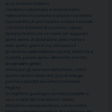
di un incontro fraterno.
Crediamo nellamicizia e riconosciamo
nellincontro tra persone e popoli così diversi
la possibilità di una crescita umana e morale.
Con tutta lintensità di cui siamo capaci,
apriamo le braccia e il cuore per augurarvi
giorni sereni, di distensione della mente e
dello spirito, giorni in cui, attraverso il
godimento delle bellezze naturali, artistiche e
storiche, potete aprirvi allincontro con Dio.
Un pensiero grato
anche per gli operatori del turismo, che in
questo tempo dedicano grandi energie
perché lospitalità sia offerta nel modo
migliore.
Un legittimo guadagno sia reso possibile a
voi e a tanti altri che sono in attesa.
Abbiate la consapevolezza, con la vostra
faticosa esperienza estiva, di contribuire alla