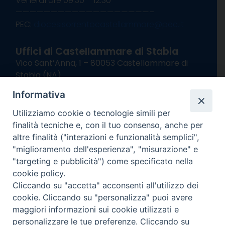
Venerdì ore 09:30 – 12:30
———————————————————–
PEC:
diocesisorrentocastellammare@pec.it
Uffici di Castellammare di Stabia
Vico Sant’Anna, 1 – 80053 Castellammare di
Stabia (NA)
tel. 0818714501
Informativa
Giorni ed Orari Apertura Uffici:
Lunedì e Mercoledì ore 09:00 – 13:00
Utilizziamo cookie o tecnologie simili per
Uffici Matrimoni:
finalità tecniche e, con il tuo consenso, anche per
Lunedì e Mercoledì ore 09:30 – 12:30
altre finalità ("interazioni e funzionalità semplici",
"miglioramento dell'esperienza", "misurazione" e
seguici su
"targeting e pubblicità") come specificato nella
cookie policy.
Facebook
Instagram
X
YouTube
Feed
Cliccando su "accetta" acconsenti all'utilizzo dei
Channel
cookie. Cliccando su "personalizza" puoi avere
Informativa Privacy
maggiori informazioni sui cookie utilizzati e
COPYRIGHT © 2013-2025
personalizzare le tue preferenze. Cliccando su