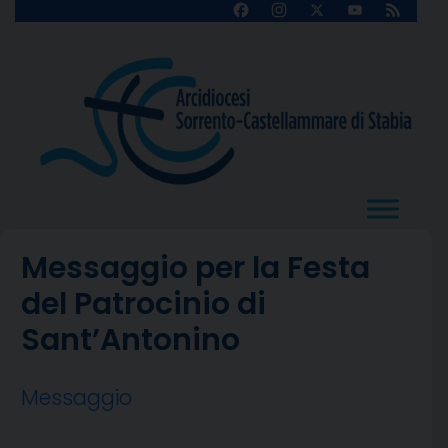
Skip
Facebook
Instagram
X
YouTube
Feed
Channel
to
content
Messaggio per la Festa
del Patrocinio di
Sant’Antonino
Messaggio