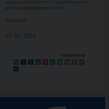
Questo contenuto non è disponibile per via
delle tue
preferenze
sui cookie
Sorrento
03-05-2020
condividi su
Facebook
X
Threads
LinkedIn
Pinterest
WhatsApp
Telegram
Email
Print
Copy
Link
Condividi