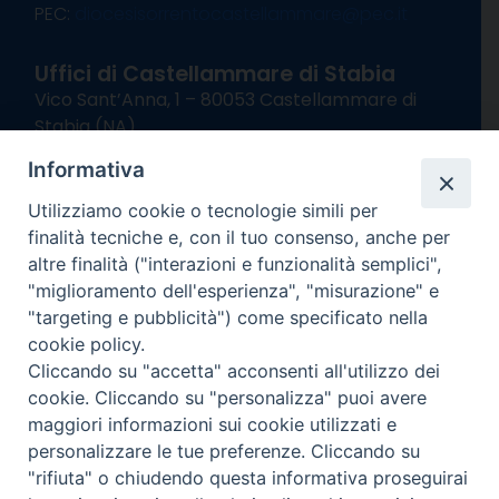
PEC:
diocesisorrentocastellammare@pec.it
Uffici di Castellammare di Stabia
Vico Sant’Anna, 1 – 80053 Castellammare di
Stabia (NA)
tel. 0818714501
Informativa
Giorni ed Orari Apertura Uffici:
Lunedì e Mercoledì ore 09:00 – 13:00
Utilizziamo cookie o tecnologie simili per
Uffici Matrimoni:
finalità tecniche e, con il tuo consenso, anche per
Lunedì e Mercoledì ore 09:30 – 12:30
altre finalità ("interazioni e funzionalità semplici",
"miglioramento dell'esperienza", "misurazione" e
seguici su
"targeting e pubblicità") come specificato nella
cookie policy.
Facebook
Instagram
X
YouTube
Feed
Cliccando su "accetta" acconsenti all'utilizzo dei
Channel
cookie. Cliccando su "personalizza" puoi avere
Informativa Privacy
maggiori informazioni sui cookie utilizzati e
COPYRIGHT © 2013-2025
personalizzare le tue preferenze. Cliccando su
"rifiuta" o chiudendo questa informativa proseguirai