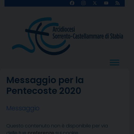
Skip
Facebook
Instagram
X
YouTube
Feed
Channel
to
content
Messaggio per la
Pentecoste 2020
Messaggio
Questo contenuto non è disponibile per via
delle tue
preferenze
sui cookie