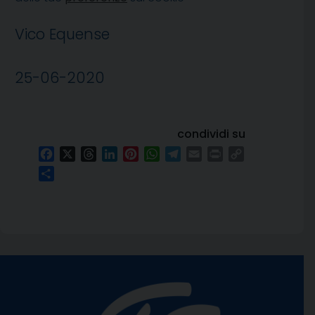
Vico Equense
25-06-2020
condividi su
Facebook
X
Threads
LinkedIn
Pinterest
WhatsApp
Telegram
Email
Print
Copy
Link
Condividi