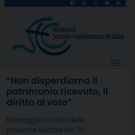
Skip
Facebook
Instagram
X
YouTube
Feed
Channel
to
content
“Non disperdiamo il
patrimonio ricevuto, il
diritto al voto”
Messaggio in vista delle
prossime Elezioni del 25