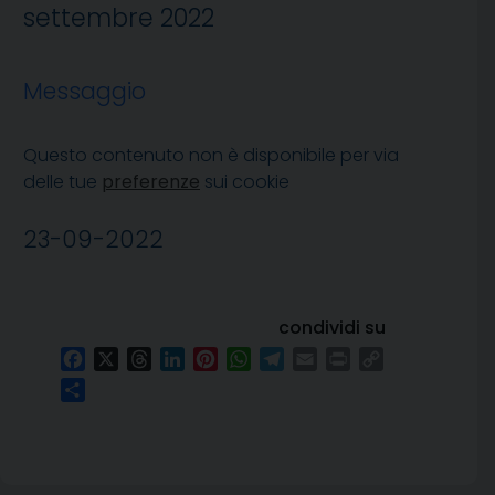
settembre 2022
Messaggio
Questo contenuto non è disponibile per via
delle tue
preferenze
sui cookie
23-09-2022
condividi su
Facebook
X
Threads
LinkedIn
Pinterest
WhatsApp
Telegram
Email
Print
Copy
Link
Condividi