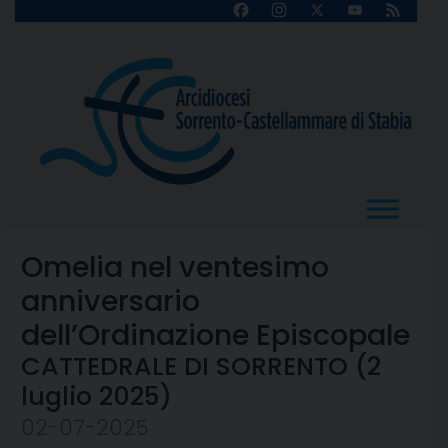
Skip
Facebook
Instagram
X
YouTube
Feed
Channel
to
content
Omelia nel ventesimo
anniversario
dell’Ordinazione Episcopale
CATTEDRALE DI SORRENTO (2
luglio 2025)
02-07-2025