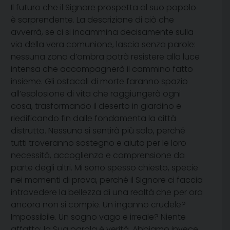
Il futuro che il Signore prospetta al suo popolo
è sorprendente. La descrizione di ciò che
avverrà, se ci si incammina decisamente sulla
via della vera comunione, lascia senza parole:
nessuna zona d’ombra potrà resistere alla luce
intensa che accompagnerà il cammino fatto
insieme. Gli ostacoli di morte faranno spazio
all’esplosione di vita che raggiungerà ogni
cosa, trasformando il deserto in giardino e
riedificando fin dalle fondamenta la città
distrutta. Nessuno si sentirà più solo, perché
tutti troveranno sostegno e aiuto per le loro
necessità, accoglienza e comprensione da
parte degli altri. Mi sono spesso chiesto, specie
nei momenti di prova, perché il Signore ci faccia
intravedere la bellezza di una realtà che per ora
ancora non si compie. Un inganno crudele?
Impossibile. Un sogno vago e irreale? Niente
affatto: la Sua parola è verità. Abbiamo invece