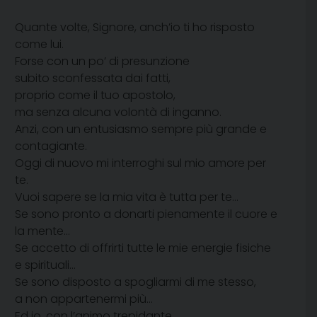
Quante volte, Signore, anch’io ti ho risposto
come lui.
Forse con un po’ di presunzione
subito sconfessata dai fatti,
proprio come il tuo apostolo,
ma senza alcuna volontà di inganno.
Anzi, con un entusiasmo sempre più grande e
contagiante.
Oggi di nuovo mi interroghi sul mio amore per
te.
Vuoi sapere se la mia vita è tutta per te…
Se sono pronto a donarti pienamente il cuore e
la mente…
Se accetto di offrirti tutte le mie energie fisiche
e spirituali…
Se sono disposto a spogliarmi di me stesso,
a non appartenermi più…
Ed io, con l’animo trepidante