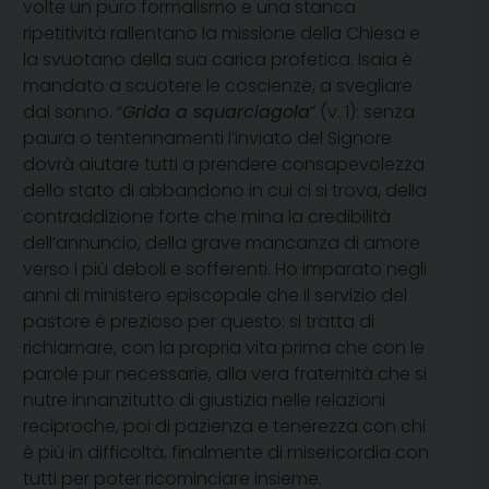
volte un puro formalismo e una stanca
ripetitività rallentano la missione della Chiesa e
la svuotano della sua carica profetica. Isaia è
mandato a scuotere le coscienze, a svegliare
dal sonno. “
Grida a squarciagola
” (v. 1): senza
paura o tentennamenti l’inviato del Signore
dovrà aiutare tutti a prendere consapevolezza
dello stato di abbandono in cui ci si trova, della
contraddizione forte che mina la credibilità
dell’annuncio, della grave mancanza di amore
verso i più deboli e sofferenti. Ho imparato negli
anni di ministero episcopale che il servizio del
pastore è prezioso per questo: si tratta di
richiamare, con la propria vita prima che con le
parole pur necessarie, alla vera fraternità che si
nutre innanzitutto di giustizia nelle relazioni
reciproche, poi di pazienza e tenerezza con chi
è più in difficoltà, finalmente di misericordia con
tutti per poter ricominciare insieme.