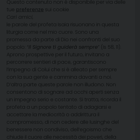
Questo contenuto non è disponibile per via delle
tue
preferenze
sui cookie
Cari amici,
le parole del profeta Isaia risuonano in questa
liturgia come nel mio cuore. Sono una
promessa da parte di Dio nei confronti del suo
popolo: “
Il Signore ti guiderà sempre
” (Is 58, 11).
Aprono prospettive per il futuro, invitano a
percorrere sentieri di pace, garantiscono
l’impegno di Colui che si è alleato per sempre
con la sua gente e cammina davanti a noi.
D’altra parte queste parole non illudono. Non
consentono di sognare ad occhi aperti senza
un impegno serio e costante. Si tratta, ricorda il
profeta a un popolo tentato di adagiarsi e
accettare la mediocrità o addirittura il
compromesso, di non cedere alle lusinghe del
benessere non condiviso, dell’egoismo che
chiude il cuore alle necessità dei poveri, della