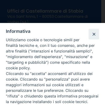
Uffici di Castellammare di Stabia
Vico Sant’Anna, 1 – 80053 Castellammare di
Stabia (NA)
tel. 0818714501
Informativa
Giorni ed Orari Apertura Uffici:
Lunedì e Mercoledì ore 09:00 – 13:00
Utilizziamo cookie o tecnologie simili per
Uffici Matrimoni:
finalità tecniche e, con il tuo consenso, anche per
Lunedì e Mercoledì ore 09:30 – 12:30
altre finalità ("interazioni e funzionalità semplici",
"miglioramento dell'esperienza", "misurazione" e
seguici su
"targeting e pubblicità") come specificato nella
cookie policy.
Facebook
Instagram
X
YouTube
Feed
Cliccando su "accetta" acconsenti all'utilizzo dei
Channel
cookie. Cliccando su "personalizza" puoi avere
Informativa Privacy
maggiori informazioni sui cookie utilizzati e
COPYRIGHT © 2013-2025
personalizzare le tue preferenze. Cliccando su
"rifiuta" o chiudendo questa informativa proseguirai
la navigazione installando i soli cookie tecnici.