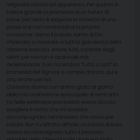
religiosità ridotta ad apparenza. Per quanto è
bella e grande la promessa di un futuro di
pace, per tanto è esigente la richiesta di una
prassi che non contraddica la propria
vocazione: siamo il popolo santo di Dio,
chiamato a mostrare a tutti la grandezza della
missione ricevuta. Amare tutti, a partire dagli
ultimi: per noi non è opzionale ma
determinante. Solo facendoci “tutto a tutti” la
promessa del Signore si compie ancora, qui e
ora, anche per noi.
Carissimi
, ritorno con animo grato al giorno
della mia ordinazione episcopale di venti anni
fa. Nelle settimane precedenti avevo dovuto
scegliere il motto che mi avrebbe
accompagnato nel ministero che stavo per
iniziare. Non fu affatto difficile. La parola di Isaia
aveva accompagnato tutto il percorso
sinodale della Chiesa locale dove ero stato