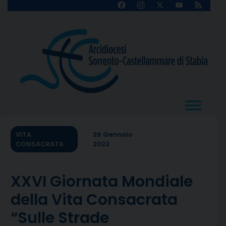
Skip
Facebook
Instagram
X
YouTube
Feed
Channel
to
content
VITA
26 Gennaio
CONSACRATA
2022
XXVI Giornata Mondiale
della Vita Consacrata
“Sulle Strade