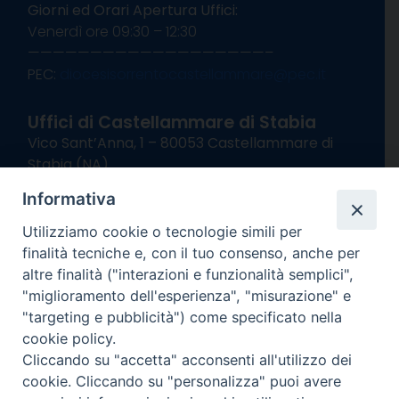
Giorni ed Orari Apertura Uffici:
Venerdì ore 09:30 – 12:30
———————————————————–
PEC:
diocesisorrentocastellammare@pec.it
Uffici di Castellammare di Stabia
Vico Sant’Anna, 1 – 80053 Castellammare di
Stabia (NA)
tel. 0818714501
Informativa
Giorni ed Orari Apertura Uffici:
Lunedì e Mercoledì ore 09:00 – 13:00
Utilizziamo cookie o tecnologie simili per
Uffici Matrimoni:
finalità tecniche e, con il tuo consenso, anche per
Lunedì e Mercoledì ore 09:30 – 12:30
altre finalità ("interazioni e funzionalità semplici",
"miglioramento dell'esperienza", "misurazione" e
seguici su
"targeting e pubblicità") come specificato nella
cookie policy.
Facebook
Instagram
X
YouTube
Feed
Cliccando su "accetta" acconsenti all'utilizzo dei
Channel
cookie. Cliccando su "personalizza" puoi avere
Informativa Privacy