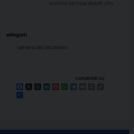
Antonio Michele Ridolfi ofm
Lettera del Dicastero
condividi su
Facebook
X
Threads
LinkedIn
Pinterest
WhatsApp
Telegram
Email
Print
Copy
Link
Condividi