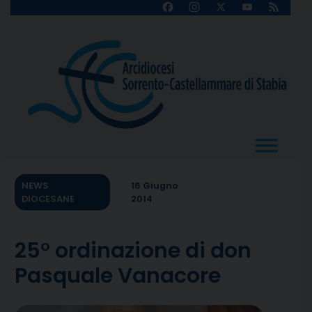
Skip
Facebook
Instagram
X
YouTube
Feed
Channel
to
content
NEWS
16 Giugno
DIOCESANE
2014
25° ordinazione di don
Pasquale Vanacore