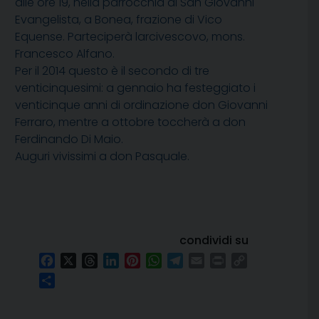
alle ore 19, nella parrocchia di San Giovanni
Evangelista, a Bonea, frazione di Vico
Equense. Parteciperà larcivescovo, mons.
Francesco Alfano.
Per il 2014 questo è il secondo di tre
venticinquesimi: a gennaio ha festeggiato i
venticinque anni di ordinazione don Giovanni
Ferraro, mentre a ottobre toccherà a don
Ferdinando Di Maio.
Auguri vivissimi a don Pasquale.
condividi su
Facebook
X
Threads
LinkedIn
Pinterest
WhatsApp
Telegram
Email
Print
Copy
Link
Condividi