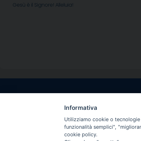
Gesù è il Signore! Alleluia!
Contatti sede l
Via Santa Maria del
Informativa
Sorrento (NA)
Utilizziamo cookie o tecnologie s
tel. 0818781244
funzionalità semplici", "miglior
Giorni ed Orari Aper
cookie policy.
Venerdì ore 09:30 – 