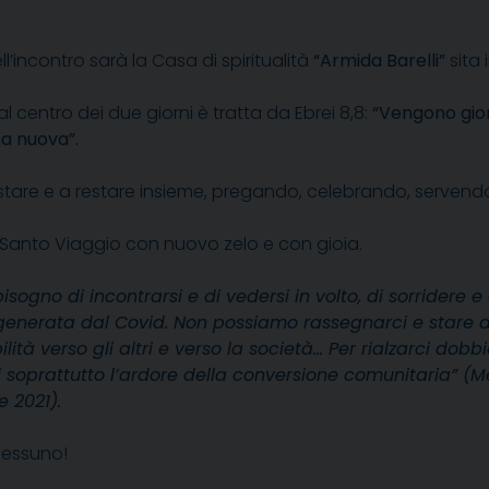
ell’incontro sarà la Casa di spiritualità
“Armida Barelli”
sita 
al centro dei due giorni è tratta da Ebrei 8,8:
“Vengono gior
za nuova”.
 a stare e a restare insieme, pregando, celebrando, servend
 il Santo Viaggio con nuovo zelo e con gioia.
bisogno di incontrarsi e di vedersi in volto, di sorridere
i generata dal Covid. Non possiamo rassegnarci e stare 
lità verso gli altri e verso la società… Per rialzarci do
hi soprattutto l’ardore della conversione comunitaria” (
ottobre 2021).
nessuno!