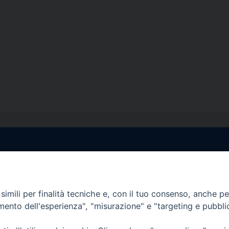
egale Sorrento
Uffici di Castellammar
la Pietà, 44 – 80067
Vico Sant’Anna, 1 – 80053
di Stabia (NA)
imili per finalità tecniche e, con il tuo consenso, anche per 
tel. 0818714501
amento dell'esperienza", "misurazione" e "targeting e pubbli
tura Uffici:
Giorni ed Orari Apertura U
12:30
Lunedì e Mercoledì ore 09:0