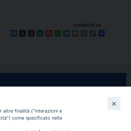
condividi su
Facebook
X
Threads
LinkedIn
Pinterest
WhatsApp
Telegram
Email
Print
Copy
Condividi
Link
e di Stabia
seguici su
 Castellammare
Facebook
Instagram
X
YouTube
Feed
Channel
altre finalità ("interazioni e
cità") come specificato nella
ffici:
0 – 13:00