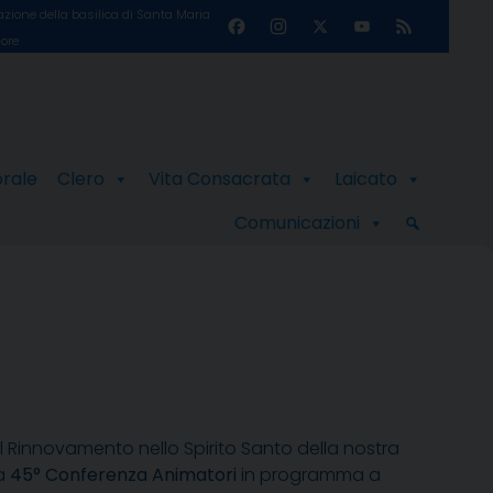
zione della basilica di Santa Maria
Facebook
Instagram
X
YouTube
Feed
ore
Channel
orale
Clero
Vita Consacrata
Laicato
Comunicazioni
l Rinnovamento nello Spirito Santo della nostra
la
45° Conferenza Animatori
in programma a