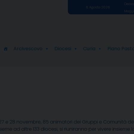
Dedica
6 Agosto 2026
Maggi
Arcivescovo
Diocesi
Curia
Piano Past
i 27 e 28 novembre, 85 animatori dei Gruppi e Comunità de
sieme ad altre 133 diocesi, si riuniranno per vivere insieme 